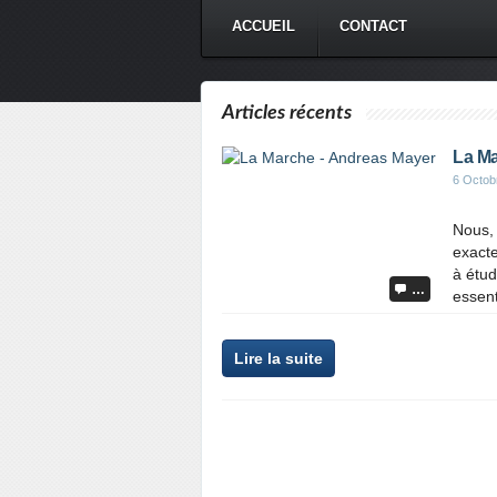
ACCUEIL
CONTACT
Articles récents
La Ma
6 Octob
Nous,
exact
à étud
…
essenti
Lire la suite