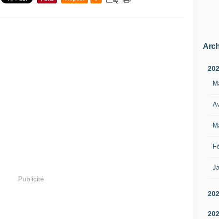
Arch
20
M
Av
M
Fé
Ja
Publicité
20
20