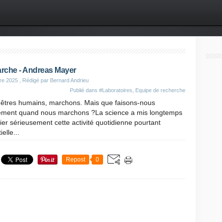
rche - Andreas Mayer
re 2025
, Rédigé par Bernard Andrieu
Publié dans
#Laboratoires, Equipe de recherche
 êtres humains, marchons. Mais que faisons-nous
ement quand nous marchons ?La science a mis longtemps
ier sérieusement cette activité quotidienne pourtant
elle...
Repost
0