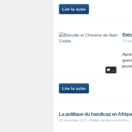
Lire la suite
Bido
23 Se
Après
guerr
jeune
…
Lire la suite
La politique du handicap en Afriqu
23 Septembre 2025
, Rédigé par Bernard Andrieu