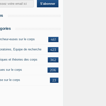
es
gories
rcheur-euses sur le corps
461
oratoires, Equipe de recherche
423
tiques et théories des corps
362
ues sur le corps
206
se sur le corps
23