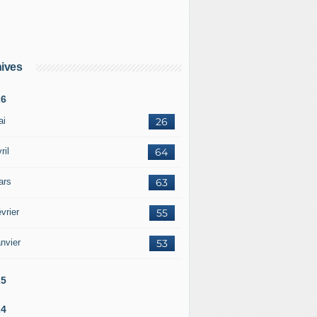
ives
26
ai
26
ril
64
ars
63
vrier
55
nvier
53
25
24