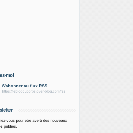
ez-moi
S'abonner au flux RSS
https://leblogducorps.over-blog.com/rss
letter
ez-vous pour être averti des nouveaux
es publiés.