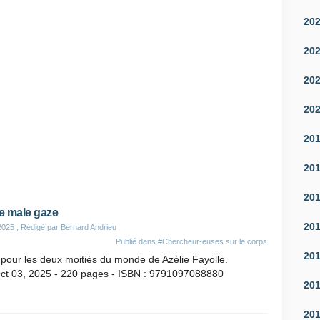
20
20
20
20
20
20
20
le male gaze
20
2025
, Rédigé par Bernard Andrieu
Publié dans
#Chercheur-euses sur le corps
20
s pour les deux moitiés du monde de Azélie Fayolle.
Oct 03, 2025 - 220 pages - ISBN : 9791097088880
20
20