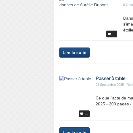
5 Octo
Danse
s'ima
étoil
…
Lire la suite
Passer à table
28 Septembre 2025
, Rédi
Ce que l'acte de ma
2025 - 200 pages -
…
Lire la suite