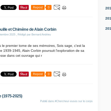
Repost
0
20
20
20
uille et Chimène de Alain Corbin
ptembre 2025
, Rédigé par Bernard Andrieu
 le premier tome de ses mémoires, Sois sage, c'est la
e 1939-1945, Alain Corbin poursuit l'exploration de sa
sse dans cet ouvrage qui r
Repost
0
e (1975-2025)
Publié dans
#Chercheur-euses sur le corps