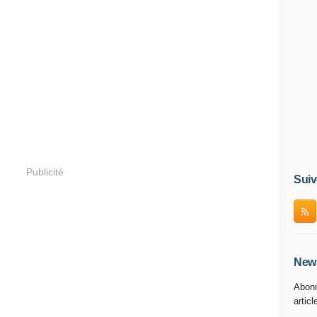
Publicité
Suiv
News
Abonn
articl