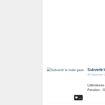
Subvertir 
28 Septembre 
Littérature
Parution : 
…