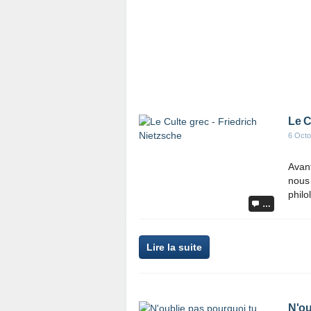
Le C
6 Octo
Avant
nous
philo
…
Lire la suite
N'ou