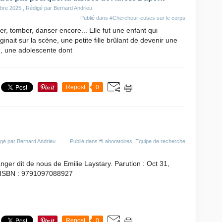
bre 2025
, Rédigé par Bernard Andrieu
Publié dans
#Chercheur-euses sur le corps
r, tomber, danser encore... Elle fut une enfant qui
ginait sur la scène, une petite fille brûlant de devenir une
e, une adolescente dont
Repost
0
gé par Bernard Andrieu
Publié dans
#Laboratoires, Equipe de recherche
nger dit de nous de Emilie Laystary. Parution : Oct 31,
 ISBN : 9791097088927
Repost
0