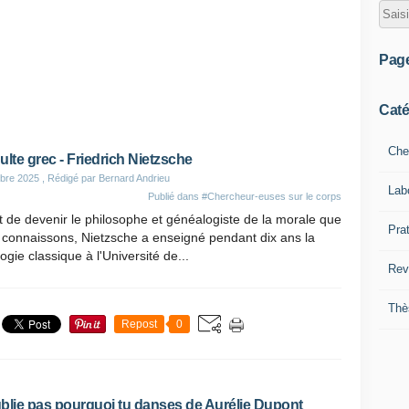
Pag
Caté
Che
ulte grec - Friedrich Nietzsche
bre 2025
, Rédigé par Bernard Andrieu
Lab
Publié dans
#Chercheur-euses sur le corps
 de devenir le philosophe et généalogiste de la morale que
Pra
 connaissons, Nietzsche a enseigné pendant dix ans la
logie classique à l'Université de...
Rev
Thè
Repost
0
blie pas pourquoi tu danses de Aurélie Dupont