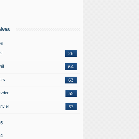
ives
26
ai
26
ril
64
ars
63
vrier
55
nvier
53
25
24