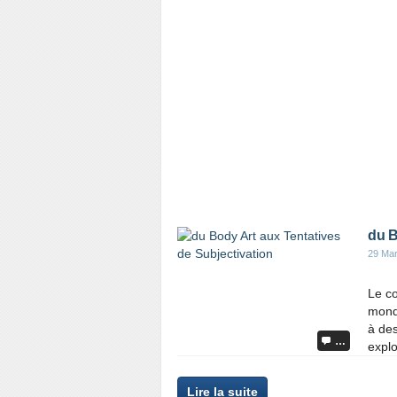
du B
29 Ma
Le co
mond
à des
…
explo
Lire la suite