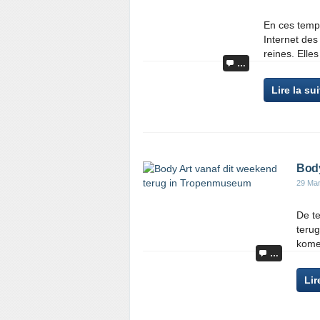
En ces temps
Internet des
reines. Elle
…
Lire la sui
Body
29 Ma
De te
teru
kome
…
Lir