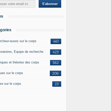
es
gories
rcheur-euses sur le corps
461
oratoires, Equipe de recherche
423
tiques et théories des corps
362
ues sur le corps
206
se sur le corps
23