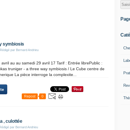
Pag
Caté
y symbiosis
Che
 Rédigé par Bernard Andrieu
Lab
avril au au samedi 29 avril 17 Tarif : Entrée librePublic :
ukas truniger - a three way symbiosis / Le Cube centre de
Pra
erique La pièce interroge la complexite...
Rev
ite
Repost
0
Thè
 , culottée
Rédigé par Bernard Andrieu