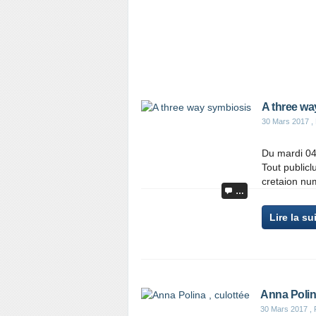
A three wa
30 Mars 2017
,
Du mardi 04 
Tout publicl
cretaion num
…
Lire la su
Anna Polina
30 Mars 2017
, 