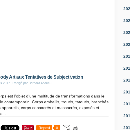
20
20
20
20
20
20
ody Art aux Tentatives de Subjectivation
20
rs 2017
, Rédigé par Bernard Andrieu
20
rps est l'objet d'une multitude de transformations dans le
e contemporain. Corps embellis, troués, tatoués, branchés
20
 appareils; corps consacrés et massacrés, exposés et
s...
20
20
Repost
0