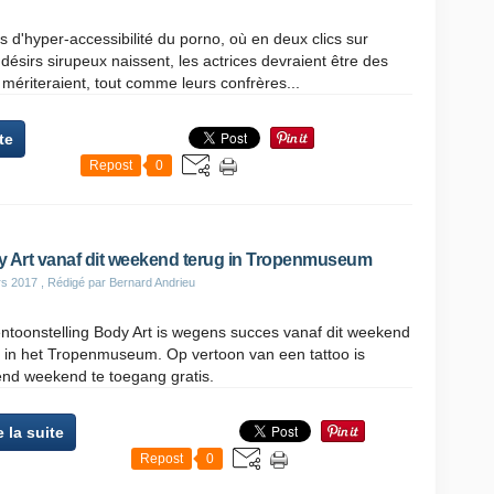
 d'hyper-accessibilité du porno, où en deux clics sur
 désirs sirupeux naissent, les actrices devraient être des
s mériteraient, tout comme leurs confrères...
te
Repost
0
 Art vanaf dit weekend terug in Tropenmuseum
rs 2017
, Rédigé par Bernard Andrieu
ntoonstelling Body Art is wegens succes vanaf dit weekend
g in het Tropenmuseum. Op vertoon van een tattoo is
nd weekend te toegang gratis.
e la suite
Repost
0