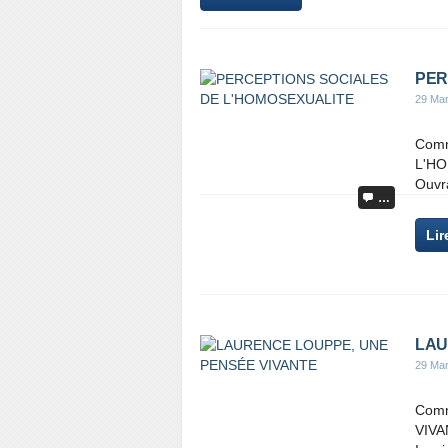
PER
29 Ma
Comm
L'HO
Ouvr
…
Lir
LAU
29 Ma
Comm
VIVA