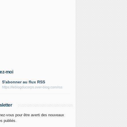
ez-moi
S'abonner au flux RSS
https://leblogducorps.over-blog.com/rss
letter
ez-vous pour être averti des nouveaux
es publiés.