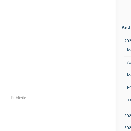
Arch
20
M
Av
M
Fé
Publicité
Ja
20
20