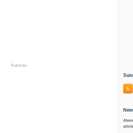
Publicité
Suiv
News
Abonn
articl