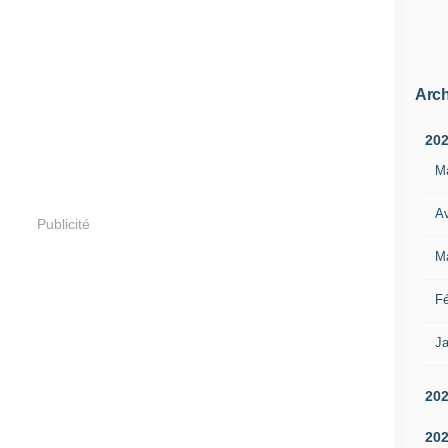
Arch
20
M
Av
Publicité
M
Fé
Ja
20
20