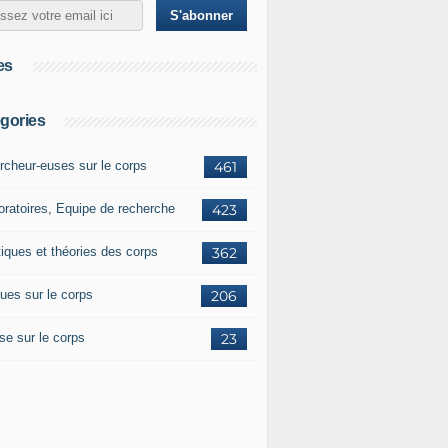
es
gories
rcheur-euses sur le corps
461
oratoires, Equipe de recherche
423
tiques et théories des corps
362
ues sur le corps
206
se sur le corps
23