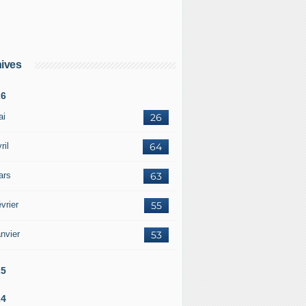
ives
26
ai
26
ril
64
ars
63
vrier
55
nvier
53
25
24