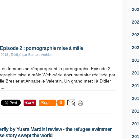
20
20
20
20
 Episode 2 : pornographie mise à mâle
 2018
, Rédigé par Bernard Andrieu
20
 Les femmes se réapproprient la pornographie Episode 2 :
20
ographie mise à mâle Web-série documentaire réalisée par
le Bresler et Annabelle Valentin. Un grand merci à Didier
20
...
20
Repost
0
20
20
erfly by Yusra Mardini review - the refugee swimmer
e story swept the world
20