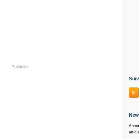
Publicité
Suiv
News
Abonn
articl