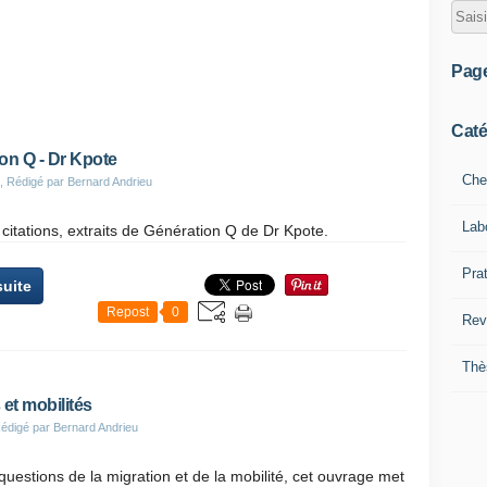
Pag
Caté
on Q - Dr Kpote
Che
, Rédigé par Bernard Andrieu
Lab
 citations, extraits de Génération Q de Dr Kpote.
Pra
suite
Repost
0
Rev
Thè
 et mobilités
édigé par Bernard Andrieu
 questions de la migration et de la mobilité, cet ouvrage met