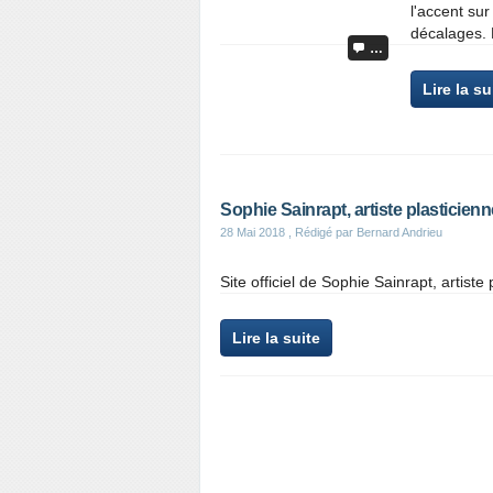
l'accent sur
décalages. 
…
Lire la su
Sophie Sainrapt, artiste plasticie
28 Mai 2018
, Rédigé par Bernard Andrieu
Site officiel de Sophie Sainrapt, artist
Lire la suite