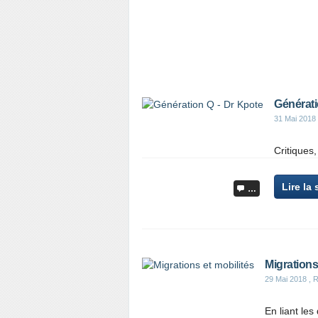
Générati
31 Mai 2018
Critiques,
Lire la 
…
Migrations
29 Mai 2018
, R
En liant les