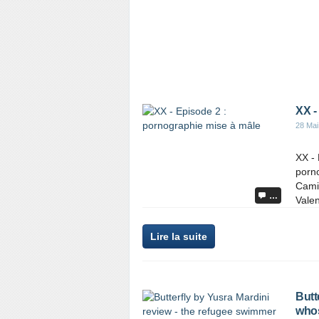
XX -
28 Mai
XX -
porn
Camil
…
Valen
Lire la suite
Butt
whos