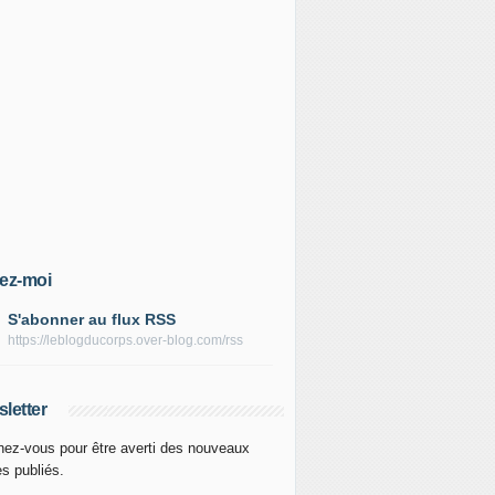
ez-moi
S'abonner au flux RSS
https://leblogducorps.over-blog.com/rss
letter
ez-vous pour être averti des nouveaux
es publiés.