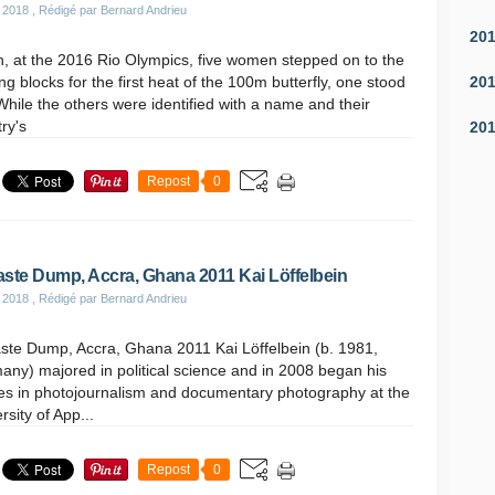
 2018
, Rédigé par Bernard Andrieu
20
, at the 2016 Rio Olympics, five women stepped on to the
20
ing blocks for the first heat of the 100m butterfly, one stood
While the others were identified with a name and their
ry's
20
Repost
0
ste Dump, Accra, Ghana 2011 Kai Löffelbein
 2018
, Rédigé par Bernard Andrieu
ste Dump, Accra, Ghana 2011 Kai Löffelbein (b. 1981,
ny) majored in political science and in 2008 began his
ies in photojournalism and documentary photography at the
rsity of App...
Repost
0