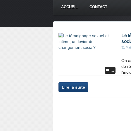
ACCUEIL
CONTACT
Le t
soci
31 Mai
On as
de ré
…
l'inc
Lire la suite