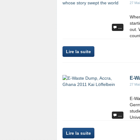
27 Mai
When
start
…
out. 
count
Lire la suite
E-Wa
27 Mai
E-Wa
Germa
stud
…
Unive
Lire la suite