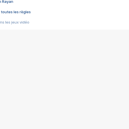
im Rayan
 toutes les règles
s les jeux vidéo
us choquant de Rockstar ? - Le scandale BULLY
e plus moche de Steam
du RÊVE tourne au CAUCHEMAR
pendant 8 heures
it… à tort
umiliés par un jeu vidéo
ire - Final Fantasy 8
ti un empire - Age of Empires
story DOFUS
tard, il crée l'un des pires jeux de tous les temps, MindsEye.