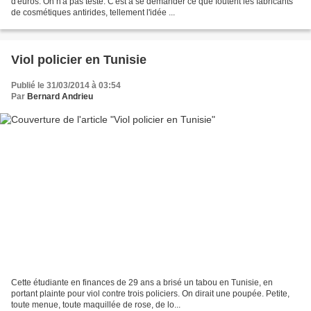
d'euros. On n'a pas testé. C'est à se demander ce que foutent les fabricants
de cosmétiques antirides, tellement l'idée ...
Viol policier en Tunisie
Publié le 31/03/2014 à 03:54
Par
Bernard Andrieu
Cette étudiante en finances de 29 ans a brisé un tabou en Tunisie, en
portant plainte pour viol contre trois policiers. On dirait une poupée. Petite,
toute menue, toute maquillée de rose, de lo...