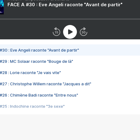
FACE A #30 : Eve Angeli raconte "Avant de partir"
#30 : Eve Angeli raconte "Avant de partir"
#29 : MC Solaar raconte "Bouge de là"
28 : Lorie raconte "Je vais vite"
#27 : Christophe Willem raconte "Jacques a dit"
#26 : Chimène Badi raconte "Entre nous"
#25 : Indochine raconte "3e sexe"
#24 : Zaho raconte "C'est chelou"
#23 : Patrick Bruel raconte "Au café des délices"