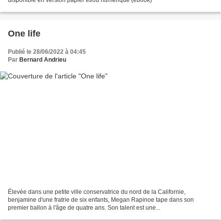
disponible en version papier et/ou numérique (ebook)
One life
Publié le 28/06/2022 à 04:45
Par
Bernard Andrieu
Élevée dans une petite ville conservatrice du nord de la Californie,
benjamine d'une fratrie de six enfants, Megan Rapinoe tape dans son
premier ballon à l'âge de quatre ans. Son talent est une...