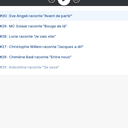
#30 : Eve Angeli raconte "Avant de partir"
#29 : MC Solaar raconte "Bouge de là"
28 : Lorie raconte "Je vais vite"
#27 : Christophe Willem raconte "Jacques a dit"
#26 : Chimène Badi raconte "Entre nous"
#25 : Indochine raconte "3e sexe"
#24 : Zaho raconte "C'est chelou"
#23 : Patrick Bruel raconte "Au café des délices"
#22 : Kyo raconte "Le chemin"
#21 : Nolwenn Leroy raconte "Cassé"
#20 : Patrick Hernandez raconte "Born to be alive"