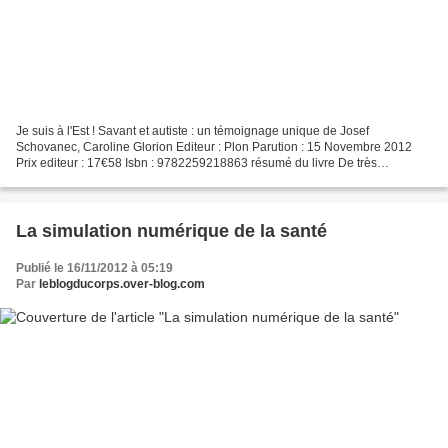
Je suis à l'Est ! Savant et autiste : un témoignage unique de Josef
Schovanec, Caroline Glorion Editeur : Plon Parution : 15 Novembre 2012
Prix editeur : 17€58 Isbn : 9782259218863 résumé du livre De très
nombreuses fois sollicité après des passages remarqués...
La simulation numérique de la santé
Publié le 16/11/2012 à 05:19
Par
leblogducorps.over-blog.com