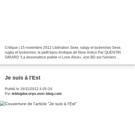
Critique | 15 novembre 2012 Libération Sexe, rubgy et lycéennes Sexe,
rugby et lycéennes, le petit bijou érotique de Nine Antico Par QUENTIN
GIRARD "La dessinatrice publie «I Love Alice», une BD sur l'univers
fantasmé d'une équipe de rugby féminine. Page...
Je suis à l'Est
Publié le 16/11/2012 à 05:24
Par
leblogducorps.over-blog.com