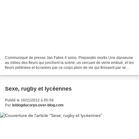
Communiqué de presse Jan Fabre 4 solos. Preparatio mortis Une danseuse
au milieu des fleurs qui jonchent la scène, un cercueil de verre embué, et les
fleurs piétinées et écrasées par ce corps plein de vie qui finissent par se
disloquer sous lʼeffet du...
Sexe, rugby et lycéennes
Publié le 16/11/2012 à 05:58
Par
leblogducorps.over-blog.com