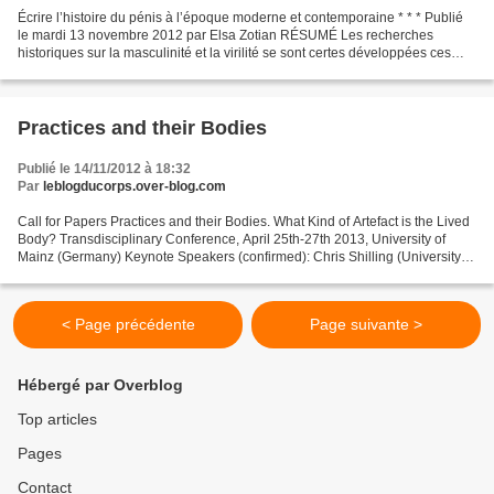
Écrire l’histoire du pénis à l’époque moderne et contemporaine * * * Publié
le mardi 13 novembre 2012 par Elsa Zotian RÉSUMÉ Les recherches
historiques sur la masculinité et la virilité se sont certes développées ces
dernières années, mais les hommes...
Practices and their Bodies
Publié le 14/11/2012 à 18:32
Par
leblogducorps.over-blog.com
Call for Papers Practices and their Bodies. What Kind of Artefact is the Lived
Body? Transdisciplinary Conference, April 25th-27th 2013, University of
Mainz (Germany) Keynote Speakers (confirmed): Chris Shilling (University of
Kent), Annemarie Mol (University...
< Page précédente
Page suivante >
Hébergé par Overblog
Top articles
Pages
Contact