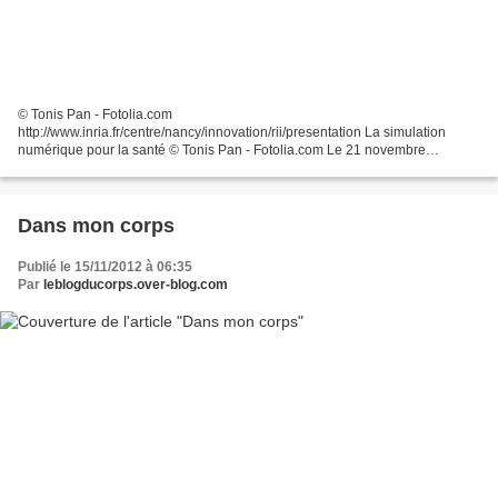
© Tonis Pan - Fotolia.com
http://www.inria.fr/centre/nancy/innovation/rii/presentation La simulation
numérique pour la santé © Tonis Pan - Fotolia.com Le 21 novembre
prochain aura lieu une nouvelle édition des Rencontres Inria - Industrie dont
le sujet...
Dans mon corps
Publié le 15/11/2012 à 06:35
Par
leblogducorps.over-blog.com