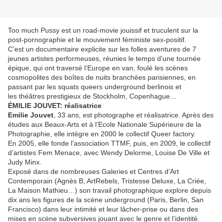
Too much Pussy est un road-movie jouissif et truculent sur la
post-pornographie et le mouvement féministe sex-positif.
C’est un documentaire explicite sur les folles aventures de 7
jeunes artistes performeuses, réunies le temps d’une tournée
épique, qui ont traversé l’Europe en van, foulé les scènes
cosmopolites des boîtes de nuits branchées parisiennes, en
passant par les squats queers underground berlinois et
les théâtres prestigieux de Stockholm, Copenhague…
ÉMILIE JOUVET: réalisatrice
Emilie Jouvet
, 33 ans, est photographe et réalisatrice. Après des
études aux Beaux-Arts et à l’Ecole Nationale Supérieure de la
Photographie, elle intègre en 2000 le collectif Queer factory.
En 2005, elle fonde l’association TTMF, puis, en 2009, le collectif
d’artistes Fem Menace, avec Wendy Delorme, Louise De Ville et
Judy Minx.
Exposé dans de nombreuses Galeries et Centres d’Art
Contemporain (Agnès B, ArtRebels, Tristesse Deluxe, La Criée,
La Maison Mathieu…) son travail photographique explore depuis
dix ans les figures de la scène underground (Paris, Berlin, San
Francisco) dans leur intimité et leur lâcher-prise ou dans des
mises en scène subversives jouant avec le genre et l’identité.