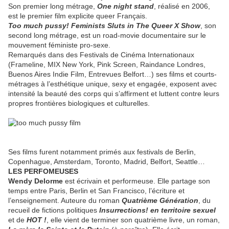
Son premier long métrage,
One night stand
, réalisé en 2006,
est le premier film explicite queer Français.
Too much pussy! Feminists Sluts in The Queer X Show
, son
second long métrage, est un road-movie documentaire sur le
mouvement féministe pro-sexe.
Remarqués dans des Festivals de Cinéma Internationaux
(Frameline, MIX New York, Pink Screen, Raindance Londres,
Buenos Aires Indie Film, Entrevues Belfort…) ses films et courts-
métrages à l’esthétique unique, sexy et engagée, exposent avec
intensité la beauté des corps qui s’affirment et luttent contre leurs
propres frontières biologiques et culturelles.
Ses films furent notamment primés aux festivals de Berlin,
Copenhague, Amsterdam, Toronto, Madrid, Belfort, Seattle…
LES PERFOMEUSES
Wendy Delorme
est écrivain et performeuse. Elle partage son
temps entre Paris, Berlin et San Francisco, l’écriture et
l’enseignement. Auteure du roman
Quatrième Génération
, du
recueil de fictions politiques
Insurrections! en territoire sexuel
et de
HOT !
, elle vient de terminer son quatrième livre, un roman,