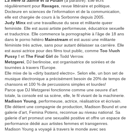
La mère la Sainte et la Putain
(à paraître). Elle écrit
régulièrement pour
Ravages
, revue littéraire et politique.
Docteure en sciences de l’information et de la communication,
elle est chargée de cours à la Sorbonne depuis 2005.
Judy Minx
est une travailleuse du sexe et militante queer
feministe. Elle est aussi artiste performeuse, éducatrice sexuelle
et traductrice. Elle commence la pornographie à l’âge de 18 ans
dans le porno hétéro
Mainstream
et est aussi une militante
féministe très active, sans pour autant délaisser sa carrière. Elle
est aussi actrice pour des films tout public, comme
Too
M
uch
Pussy !
et
The Final Girl
de Todd Verrow.
Metzgerei
, DJ berlinoise, est organisatrice de soirées et de
tournées à travers l’Europe.
Elle mixe de la «dirty bastard electro». Selon elle, un bon set de
musique électronique a précisément besoin de 20% de temps de
chansons et 100 % de percussions simples et lourdes!
Parce que DJ Metzgerei fonctionne comme une oeuvre d’art
totale, la console est sa scène, elle, le fil vivant de la machinerie.
Madison Young
, performeuse, actrice, réalisatrice et écrivain.
Elle détient une compagnie de production, Madison Bound et une
galerie d’art, Femina Potens, reconnue au niveau national. Sa
galerie d’art promeut une sexualité positive et offre un espace de
performance dédié aux artistes femmes et transgenres.
Madison Young a voyagé à travers le monde avec ses