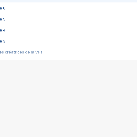
e 6
e 5
e 4
e 3
s créatrices de la VF !
e 2
e 1
e Mektoub My Love arrive enfin ! Rencontre avec Shaïn Boumedine et Sal
i : après Toni en famille
elle réalise le bouleversant Dites lui que je l'aime
ais ! Rencontre autour de Vie privée de Rebecca Zlotowski
 de Marguerite, Grave... Rencontre avec Ella Rumpf