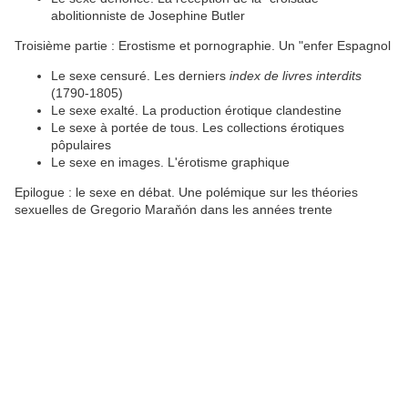
abolitionniste de Josephine Butler
Troisième partie : Erostisme et pornographie. Un "enfer Espagnol
Le sexe censuré. Les derniers
index de livres interdits
(1790-1805)
Le sexe exalté. La production érotique clandestine
Le sexe à portée de tous. Les collections érotiques
pôpulaires
Le sexe en images. L'érotisme graphique
Epilogue : le sexe en débat. Une polémique sur les théories
sexuelles de Gregorio Maraňón dans les années trente