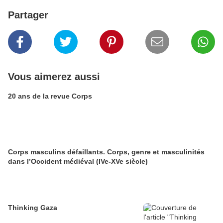
Partager
Vous aimerez aussi
20 ans de la revue Corps
Corps masculins défaillants. Corps, genre et masculinités
dans l’Occident médiéval (IVe-XVe siècle)
Thinking Gaza