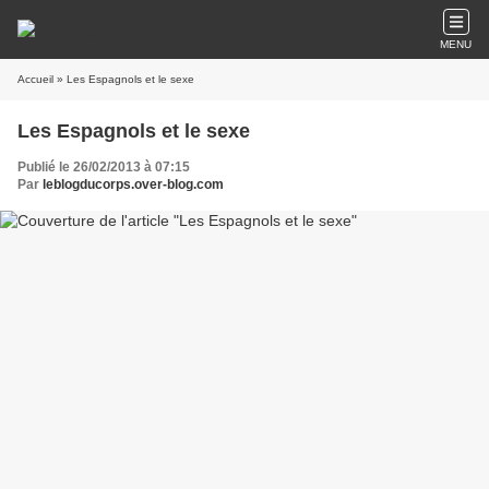
MENU
Accueil
» Les Espagnols et le sexe
Les Espagnols et le sexe
Publié le 26/02/2013 à 07:15
Par
leblogducorps.over-blog.com