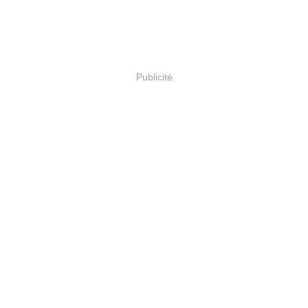
Publicité