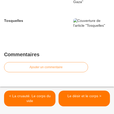
Tosquelles
Commentaires
Ajouter un commentaire
< La cruauté. Le corps du
Le désir et le corps >
vide