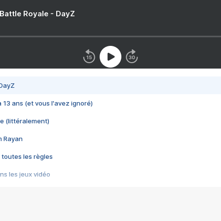
 Battle Royale - DayZ
 DayZ
 a 13 ans (et vous l'avez ignoré)
e (littéralement)
im Rayan
 toutes les règles
s les jeux vidéo
us choquant de Rockstar ? - Le scandale BULLY
e plus moche de Steam