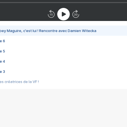
bey Maguire, c'est lui ! Rencontre avec Damien Witecka
e 6
e 5
e 4
e 3
s créatrices de la VF !
e 2
e 1
e Mektoub My Love arrive enfin ! Rencontre avec Shaïn Boumedine et Sal
i : après Toni en famille