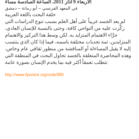
الأربعاء 9 آذار 2011، الساعة السادسة مساءً
في المعهد الفرنسي – أبو رمانة – دمشق
حلقة البحث باللغة العربية
لم يعد الجسد غريباً على أهل العلم بسبب تنوع الدراسات التي
ركَّزت عليه من النواحي كافة، وحتى بالنسبة للإنسان العادي،
جرَّاء الاهتمام المتزايد به. لكن وسط هذا التركيز والاهتمام
المتزايدين، ثمة تحديات مختلفة باسمه، فيما إذا كان الذي ينتسب
إليه لا يقبل المساءلة أو المناقشة من منظور ثقافي عام وخاص،
وهذه المحاضرة المتعلقة بالجسد تحاول البحث في المنطقة التي
تتطلب تعمقاً أكثر فيه بما يخدم الإنسان بصورة عامة
http://www.ifporient.org/node/884