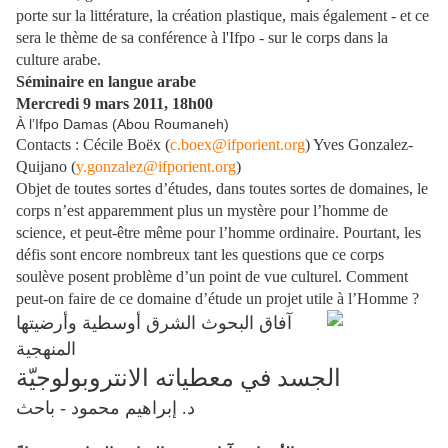
porte sur la littérature, la création plastique, mais également - et ce
sera le thème de sa conférence à l'Ifpo - sur le corps dans la
culture arabe.
Séminaire en langue arabe
Mercredi 9 mars 2011, 18h00
À l’Ifpo Damas (Abou Roumaneh)
Contacts : Cécile Boëx (
c.boex@ifporient.org
) Yves Gonzalez-
Quijano (
y.gonzalez@ifporient.org
)
Objet de toutes sortes d’études, dans toutes sortes de domaines, le
corps n’est apparemment plus un mystère pour l’homme de
science, et peut-être même pour l’homme ordinaire. Pourtant, les
défis sont encore nombreux tant les questions que ce corps
soulève posent problème d’un point de vue culturel. Comment
peut-on faire de ce domaine d’étude un projet utile à l’Homme ?
آفاق البحوث الشرق أوسطية وأرضيتها
المنهجية
الجسد في معطياته الانتروبولوجيّة
د. إبراهيم محمود - باحث