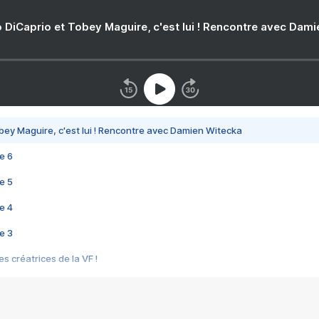
 DiCaprio et Tobey Maguire, c'est lui ! Rencontre avec Dam
bey Maguire, c'est lui ! Rencontre avec Damien Witecka
e 6
e 5
e 4
e 3
s créatrices de la VF !
e 2
e 1