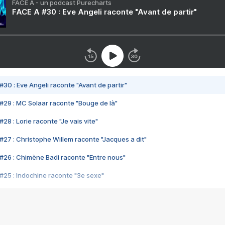
FACE A - un podcast Purecharts
FACE A #30 : Eve Angeli raconte "Avant de partir"
#30 : Eve Angeli raconte "Avant de partir"
#29 : MC Solaar raconte "Bouge de là"
28 : Lorie raconte "Je vais vite"
#27 : Christophe Willem raconte "Jacques a dit"
#26 : Chimène Badi raconte "Entre nous"
#25 : Indochine raconte "3e sexe"
#24 : Zaho raconte "C'est chelou"
#23 : Patrick Bruel raconte "Au café des délices"