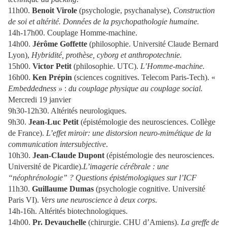
11h00.
Benoit Virole
(psychologie, psychanalyse),
Construction
de soi et altérité. Données de la psychopathologie humaine.
14h-17h00. Couplage Homme-machine.
14h00.
Jérôme Goffette
(philosophie. Université Claude Bernard
Lyon),
Hybridité, prothèse, cyborg et anthropotechnie.
15h00.
Victor Petit
(philosophie. UTC).
L’Homme-machine.
16h00.
Ken Prépin
(sciences cognitives. Telecom Paris-Tech). «
Embeddedness »
:
du couplage physique au couplage social.
Mercredi 19 janvier
9h30-12h30. Altérités neurologiques.
9h30.
Jean-Luc Petit
(épistémologie des neurosciences. Collège
de France).
L’effet miroir: une distorsion neuro-mimétique de la
communication intersubjective
.
10h30.
Jean-Claude Dupont
(épistémologie des neurosciences.
Université de Picardie).
L’imagerie cérébrale : une
“néophrénologie” ? Questions épistémologiques sur l’ICF
11h30.
Guillaume Dumas
(psychologie cognitive. Université
Paris VI).
Vers une neuroscience à deux corps
.
14h-16h. Altérités biotechnologiques.
14h00.
Pr. Devauchelle
(chirurgie. CHU d’Amiens).
La greffe de