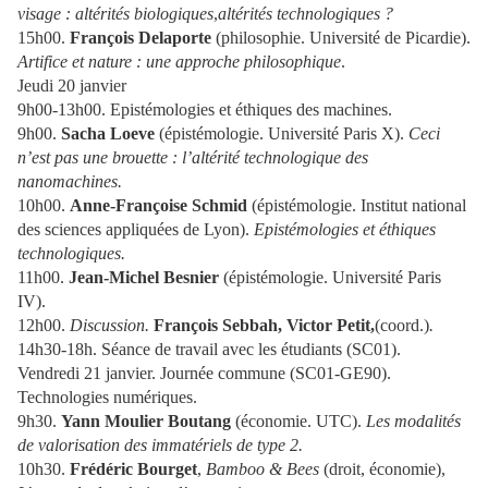
visage : altérités biologiques
,
altérités technologiques ?
15h00.
François Delaporte
(philosophie. Université de Picardie).
Artifice et nature : une approche philosophique
.
Jeudi 20 janvier
9h00-13h00. Epistémologies et éthiques des machines.
9h00.
Sacha Loeve
(épistémologie. Université Paris X).
Ceci
n’est pas une brouette : l’altérité technologique des
nanomachines.
10h00.
Anne-Françoise Schmid
(épistémologie. Institut national
des sciences appliquées de Lyon).
Epistémologies et éthiques
technologiques.
11h00.
Jean-Michel Besnier
(épistémologie. Université Paris
IV).
12h00.
Discussion.
François Sebbah, Victor Petit,
(coord.)
.
14h30-18h. Séance de travail avec les étudiants (SC01).
Vendredi 21 janvier. Journée commune (SC01-GE90).
Technologies numériques.
9h30.
Yann Moulier Boutang
(économie. UTC).
Les modalités
de valorisation des immatériels de type 2.
10h30.
Frédéric Bourget
,
Bamboo & Bees
(droit, économie),