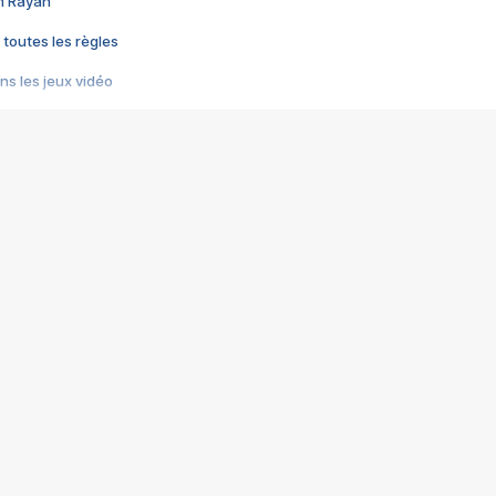
im Rayan
 toutes les règles
s les jeux vidéo
us choquant de Rockstar ? - Le scandale BULLY
e plus moche de Steam
du RÊVE tourne au CAUCHEMAR
pendant 8 heures
it… à tort
umiliés par un jeu vidéo
ire - Final Fantasy 8
ti un empire - Age of Empires
story DOFUS
tard, il crée l'un des pires jeux de tous les temps, MindsEye.