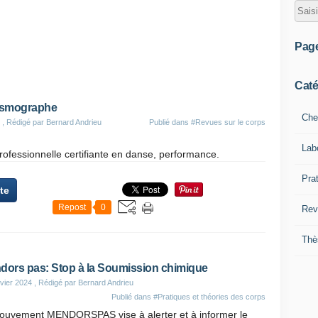
Pag
Caté
sismographe
Che
, Rédigé par Bernard Andrieu
Publié dans
#Revues sur le corps
Lab
ofessionnelle certifiante en danse, performance.
Pra
ite
Repost
0
Rev
Thè
dors pas: Stop à la Soumission chimique
vier 2024
, Rédigé par Bernard Andrieu
Publié dans
#Pratiques et théories des corps
ouvement MENDORSPAS vise à alerter et à informer le