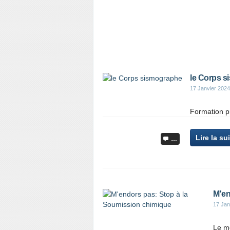
le Corps 
17 Janvier 2024
Formation pr
Lire la su
…
M'en
17 Jan
Le m