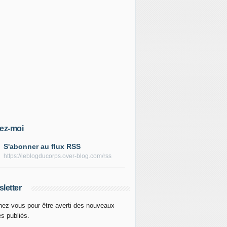
ez-moi
S'abonner au flux RSS
https://leblogducorps.over-blog.com/rss
letter
ez-vous pour être averti des nouveaux
es publiés.