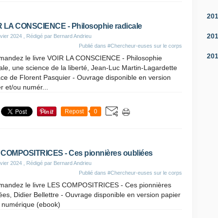
20
 LA CONSCIENCE - Philosophie radicale
20
vier 2024
, Rédigé par Bernard Andrieu
Publié dans
#Chercheur-euses sur le corps
20
andez le livre VOIR LA CONSCIENCE - Philosophie
ale, une science de la liberté, Jean-Luc Martin-Lagardette
ce de Florent Pasquier - Ouvrage disponible en version
r et/ou numér...
Repost
0
COMPOSITRICES - Ces pionnières oubliées
vier 2024
, Rédigé par Bernard Andrieu
Publié dans
#Chercheur-euses sur le corps
andez le livre LES COMPOSITRICES - Ces pionnières
ées, Didier Bellettre - Ouvrage disponible en version papier
u numérique (ebook)