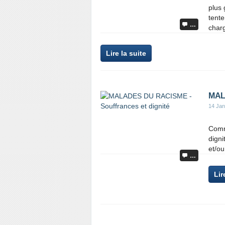
plus 
tente
…
charg
Lire la suite
MALA
14 Jan
Comm
digni
et/o
…
Lir