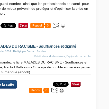
grand nombre, ainsi que les professionnels de santé, pour
r de mieux prévenir, de protéger et d'optimiser la prise en
e d...
Repost
0
DES DU RACISME - Souffrances et dignité
vier 2024
, Rédigé par Bernard Andrieu
Publié dans
#Laboratoires, Equipe de recherche
andez le livre MALADES DU RACISME - Souffrances et
té, Rachid Bathoum - Ouvrage disponible en version papier
u numérique (ebook)
e la suite
Repost
0