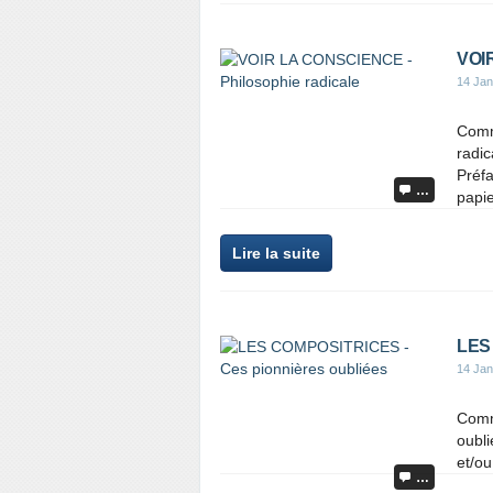
VOIR
14 Jan
Comm
radic
Préfa
…
papie
Lire la suite
LES 
14 Jan
Comm
oubli
et/o
…