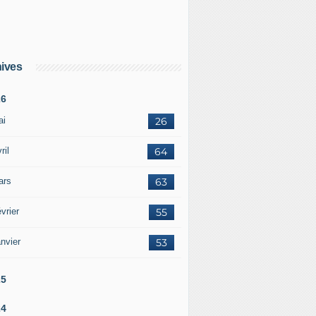
ives
26
ai
26
ril
64
ars
63
vrier
55
nvier
53
25
24