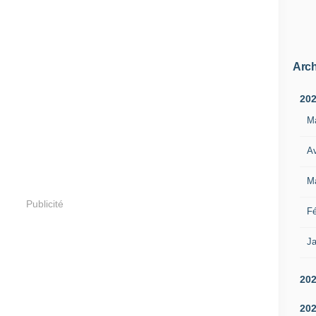
Arch
20
M
Av
M
Publicité
Fé
Ja
20
20