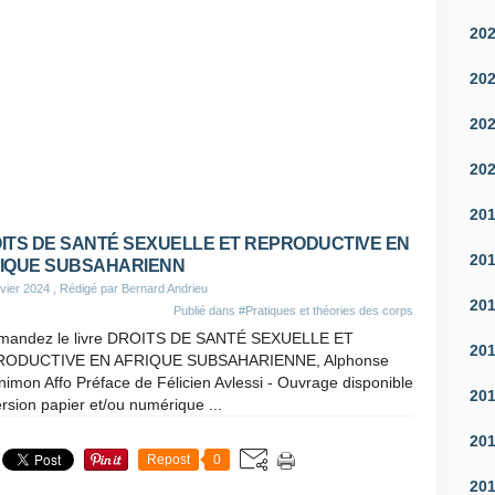
20
20
20
20
20
ITS DE SANTÉ SEXUELLE ET REPRODUCTIVE EN
20
IQUE SUBSAHARIENN
vier 2024
, Rédigé par Bernard Andrieu
20
Publié dans
#Pratiques et théories des corps
andez le livre DROITS DE SANTÉ SEXUELLE ET
20
ODUCTIVE EN AFRIQUE SUBSAHARIENNE, Alphonse
imon Affo Préface de Félicien Avlessi - Ouvrage disponible
20
rsion papier et/ou numérique ...
20
Repost
0
20