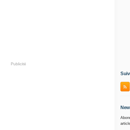
Publicité
Suiv
News
Abonn
articl