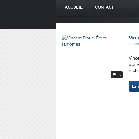
ACCUEIL
CONTACT
Vinc
18 Jan
Vince
par V
reche
…
Lir