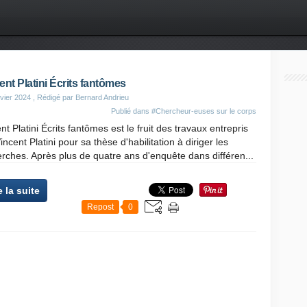
ent Platini Écrits fantômes
vier 2024
, Rédigé par Bernard Andrieu
Publié dans
#Chercheur-euses sur le corps
nt Platini Écrits fantômes est le fruit des travaux entrepris
incent Platini pour sa thèse d'habilitation à diriger les
rches. Après plus de quatre ans d'enquête dans différen...
e la suite
Repost
0