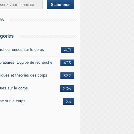
es
gories
rcheur-euses sur le corps
461
oratoires, Equipe de recherche
423
tiques et théories des corps
362
ues sur le corps
206
se sur le corps
23