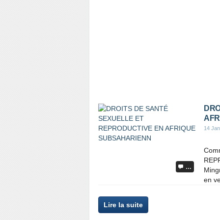
DRO
AFR
14 Jan
Comm
REPR
…
Mingn
en ve
Lire la suite