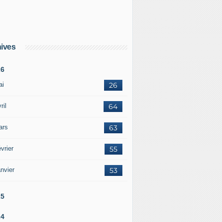
ives
26
ai
26
ril
64
ars
63
vrier
55
nvier
53
25
24