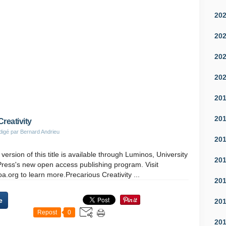
20
20
20
20
20
20
reativity
digé par Bernard Andrieu
20
version of this title is available through Luminos, University
20
 Press's new open access publishing program. Visit
.org to learn more.Precarious Creativity ...
20
e
20
Repost
0
20