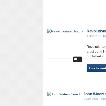
Revolution
4 Mars 2018
, Ré
Revolutionar
artist John H
published in t
…
Lire la sui
John Waters 
4 Mars 2018
, Rédi