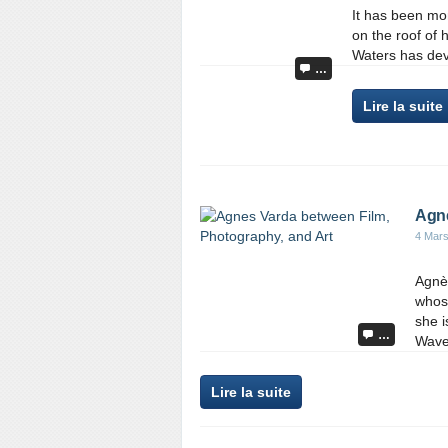
It has been mor
on the roof of 
Waters has dev
…
Lire la suite
Agne
4 Mar
Agnès
whos
she i
…
Wave 
Lire la suite