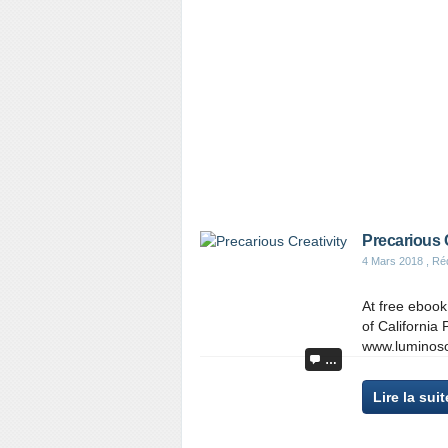
Precarious C
4 Mars 2018
, Ré
At free ebook 
of California
www.luminosoa
…
Lire la suit