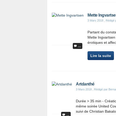
Mette Ingvarts
3 Mars 2018
, Rédigé 
Partant du consta
Mette Ingvartsen 
érotiques et affec
…
Lire la suite
Artdanthé
3 Mars 2018
, Rédigé par Berna
Durée > 35 min - Créati
même soirée United Co
suivi de Christian Bakal
…