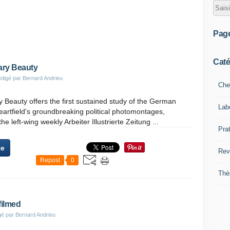
Pag
Caté
ary Beauty
digé par Bernard Andrieu
Che
y Beauty offers the first sustained study of the German
Lab
eartfield's groundbreaking political photomontages,
he left-wing weekly Arbeiter Illustrierte Zeitung ...
Pra
te
Rev
Repost
0
Thè
filmed
gé par Bernard Andrieu