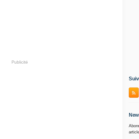
Publicité
Suiv
News
Abonn
articl