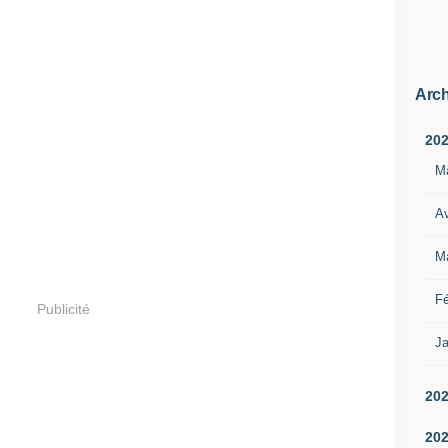
Arch
20
M
Av
M
Fé
Publicité
Ja
20
20