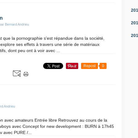
20
en
20
par Bernard Andrieu
20
t que la pornographie s'est répandue dans la société,
explore ses effets à travers une série de matériaux
tifs, dont peu ont à voir avec ...
Repost
0
rd Andrieu
on avec amateurs Entrée libre Retrouvez au cours de la
wboys avec Concept for new development : BURN à 17h45
ov avec PURE /...