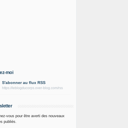
ez-moi
S'abonner au flux RSS
https://leblogducorps.over-blog.com/rss
letter
ez-vous pour être averti des nouveaux
es publiés.