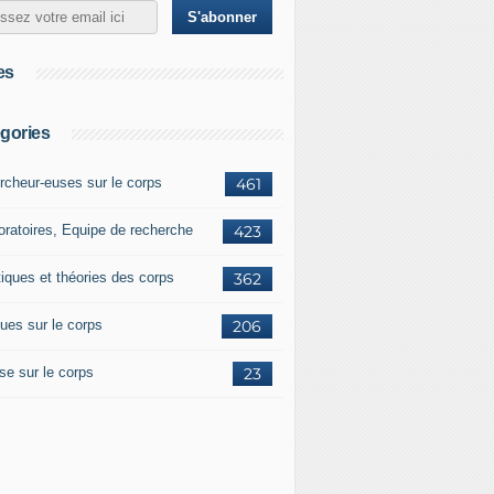
es
gories
rcheur-euses sur le corps
461
oratoires, Equipe de recherche
423
tiques et théories des corps
362
ues sur le corps
206
se sur le corps
23