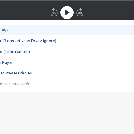
 DayZ
 a 13 ans (et vous l'avez ignoré)
e (littéralement)
im Rayan
 toutes les règles
s les jeux vidéo
us choquant de Rockstar ? - Le scandale BULLY
e plus moche de Steam
du RÊVE tourne au CAUCHEMAR
pendant 8 heures