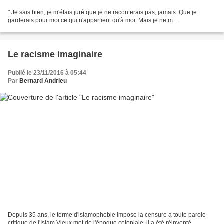
" Je sais bien, je m'étais juré que je ne raconterais pas, jamais. Que je
garderais pour moi ce qui n'appartient qu'à moi. Mais je ne m...
Le racisme imaginaire
Publié le 23/11/2016 à 05:44
Par
Bernard Andrieu
Depuis 35 ans, le terme d'islamophobie impose la censure à toute parole
critique de l'Islam.Vieux mot de l'époque coloniale, il a été réinventé...