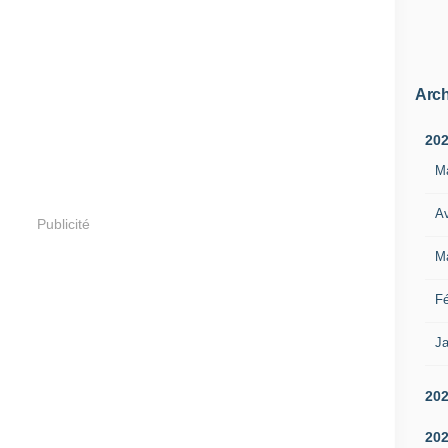
Arch
20
M
Av
Publicité
M
Fé
Ja
20
20