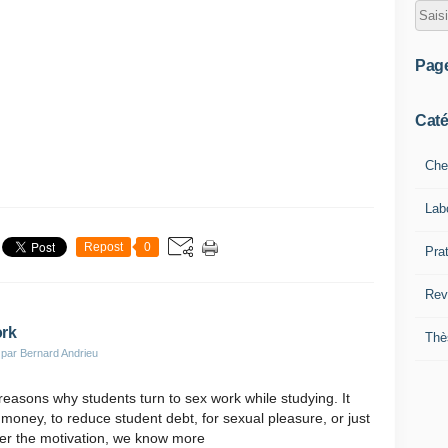
Pag
Caté
Che
Lab
Repost
0
Pra
Rev
ork
Thè
 par Bernard Andrieu
easons why students turn to sex work while studying. It
 money, to reduce student debt, for sexual pleasure, or just
ver the motivation, we know more