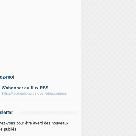
ez-moi
S'abonner au flux RSS
https://leblogducorps.over-blog.com/rss
letter
ez-vous pour être averti des nouveaux
es publiés.