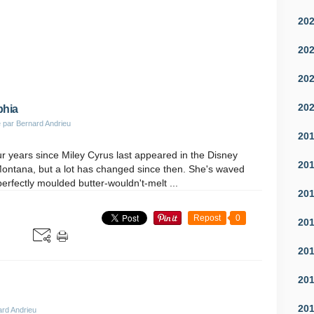
20
20
20
20
hia
 par Bernard Andrieu
20
our years since Miley Cyrus last appeared in the Disney
20
ontana, but a lot has changed since then. She's waved
erfectly moulded butter-wouldn't-melt ...
20
Repost
0
20
20
20
20
ard Andrieu