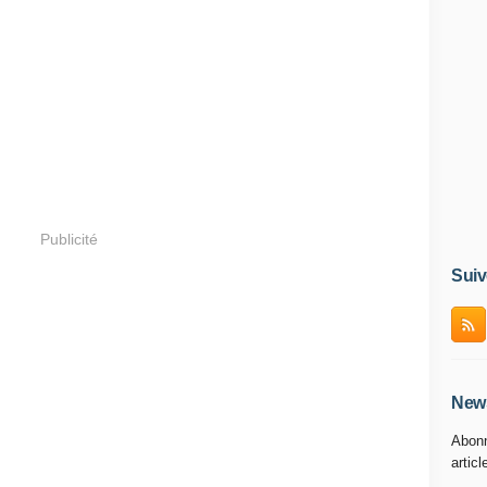
Publicité
Suiv
News
Abonn
articl