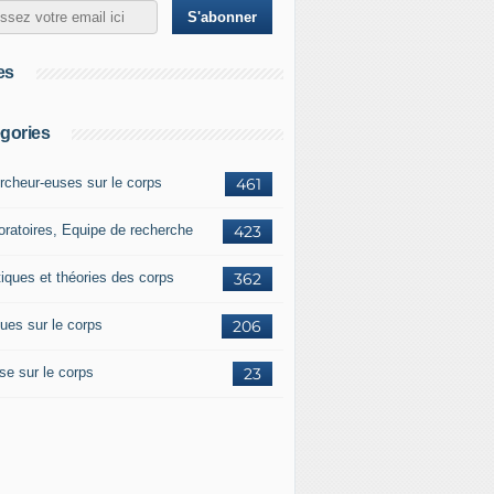
es
gories
rcheur-euses sur le corps
461
oratoires, Equipe de recherche
423
tiques et théories des corps
362
ues sur le corps
206
se sur le corps
23