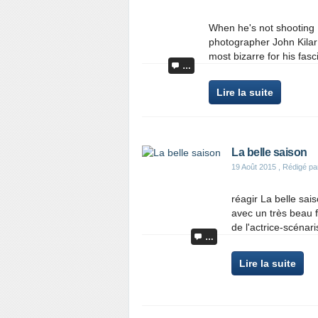
When he's not shooting 
photographer John Kilar 
most bizarre for his fasci
…
Lire la suite
La belle saison
19 Août 2015
, Rédigé pa
réagir La belle sai
avec un très beau f
de l'actrice-scénaris
…
Lire la suite