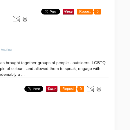
Repost
0
 Andrieu
as brought together groups of people - outsiders, LGBTQ
le of colour - and allowed them to speak, engage with
deniably a ...
Repost
0