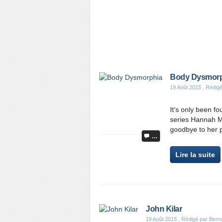
Body Dysmorp
19 Août 2015
, Rédigé
It's only been f
series Hannah M
goodbye to her p
…
Lire la suite
John Kilar
19 Août 2015
, Rédigé par Bern