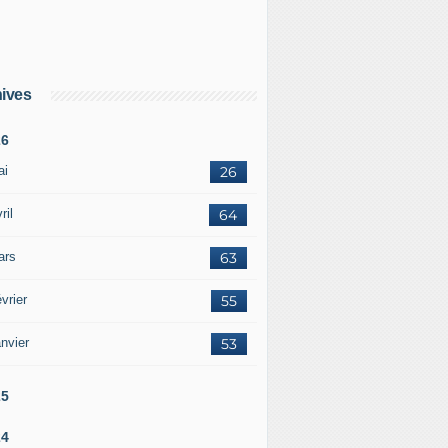
ives
26
ai
26
ril
64
ars
63
vrier
55
nvier
53
25
24