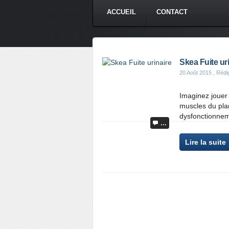
ACCUEIL
CONTACT
Skea Fuite ur
20 Août 2015
, Rédi
Imaginez jouer 
muscles du plan
dysfonctionnem
…
Lire la suite