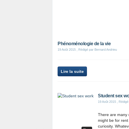
Phénoménologie de la vie
19 Août 2015
, Rédigé par Bernard Andrieu
Lire la suite
Student sex w
19 Août 2015
, Rédigé
There are many r
might be for rent
curiosity. Whate