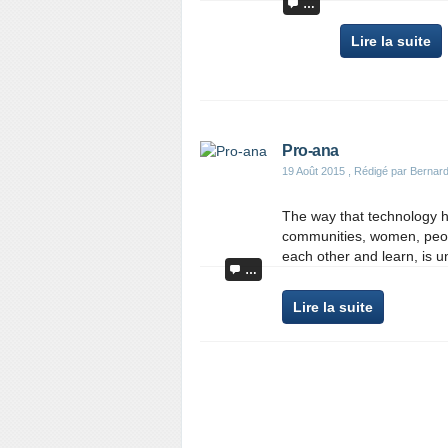
…
Lire la suite
Pro-ana
19 Août 2015
, Rédigé par Bernard
The way that technology h
communities, women, peop
each other and learn, is un
…
Lire la suite