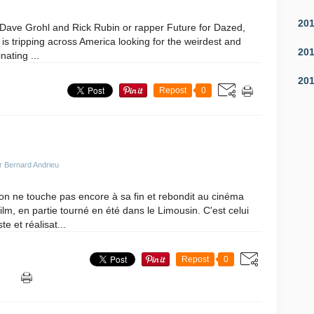
20
Dave Grohl and Rick Rubin or rapper Future for Dazed,
is tripping across America looking for the weirdest and
20
nating ...
20
Repost
0
r Bernard Andrieu
son ne touche pas encore à sa fin et rebondit au cinéma
ilm, en partie tourné en été dans le Limousin. C'est celui
te et réalisat...
Repost
0