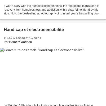
It was a story with the humblest of beginnings, the tale of one man's road to
recovery from homelessness and addiction with a stray feline friend by his
side. Now, the bestselling autobiography of ... In last year's bestselling book,
A Street Cat Named...
Handicap et électrosensibilité
Publié le 26/08/2015 à 06:31
Par
Bernard Andrieu
Le Monde | * Mis à jour le La justice a pour la première fois en France