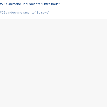
#26 : Chimène Badi raconte "Entre nous"
#25 : Indochine raconte "3e sexe"
#24 : Zaho raconte "C'est chelou"
#23 : Patrick Bruel raconte "Au café des délices"
#22 : Kyo raconte "Le chemin"
#21 : Nolwenn Leroy raconte "Cassé"
#20 : Patrick Hernandez raconte "Born to be alive"
#19 : Lorie raconte "Près de moi"
#18 : Michael Jones raconte "A nos actes manqués" (avec Jean-Jacque
#17 : Khaled raconte "Aïcha"
#16 : Corneille raconte "Parce qu'on vient de loin"
#15 : Indochine raconte "L'aventurier"