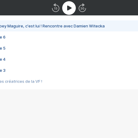
bey Maguire, c'est lui ! Rencontre avec Damien Witecka
e 6
e 5
e 4
e 3
s créatrices de la VF !
e 2
e 1
e Mektoub My Love arrive enfin ! Rencontre avec Shaïn Boumedine et Sal
i : après Toni en famille
elle réalise le bouleversant Dites lui que je l'aime