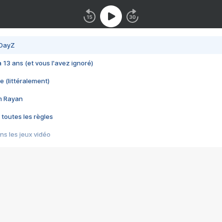
 DayZ
 a 13 ans (et vous l'avez ignoré)
e (littéralement)
im Rayan
 toutes les règles
s les jeux vidéo
us choquant de Rockstar ? - Le scandale BULLY
e plus moche de Steam
du RÊVE tourne au CAUCHEMAR
pendant 8 heures