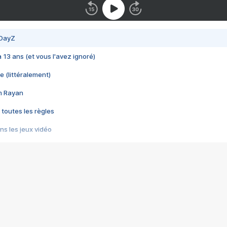
 DayZ
 a 13 ans (et vous l'avez ignoré)
e (littéralement)
im Rayan
 toutes les règles
s les jeux vidéo
us choquant de Rockstar ? - Le scandale BULLY
e plus moche de Steam
du RÊVE tourne au CAUCHEMAR
pendant 8 heures
it… à tort