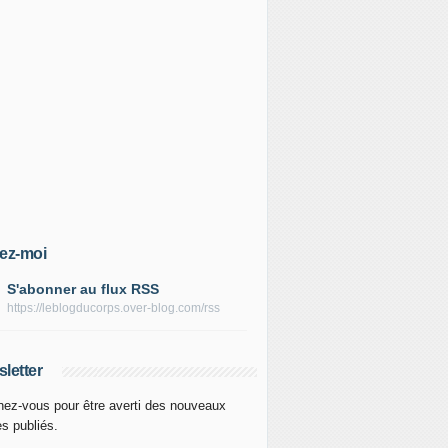
ez-moi
S'abonner au flux RSS
https://leblogducorps.over-blog.com/rss
letter
ez-vous pour être averti des nouveaux
es publiés.