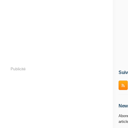
Publicité
Suiv
News
Abonn
articl