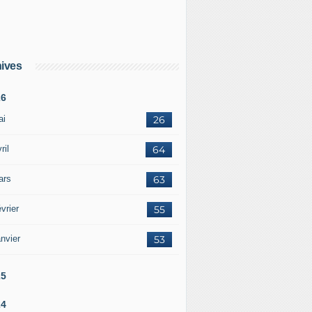
ives
26
ai
26
ril
64
ars
63
vrier
55
nvier
53
25
24