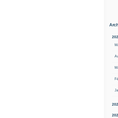
Arch
20
M
Av
M
Fé
Ja
20
20