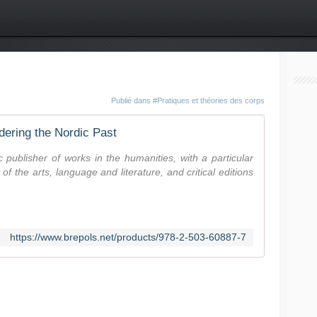
Publié dans
#Pratiques et théories des corps
ering the Nordic Past
 publisher of works in the humanities, with a particular
 of the arts, language and literature, and critical editions
https://www.brepols.net/products/978-2-503-60887-7