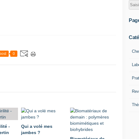
Pag
Caté
Che
post
0
Lab
Pra
Rev
Thè
lité -
Qui a volé mes
rtin
jambes ?
Biomatériaux de