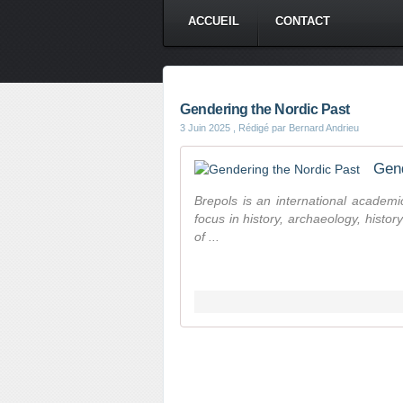
ACCUEIL
CONTACT
Gendering the Nordic Past
3 Juin 2025
, Rédigé par Bernard Andrieu
Gend
Brepols is an international academic
focus in history, archaeology, history
of ...