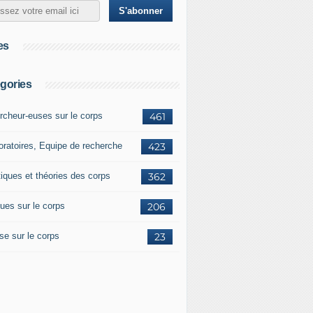
es
gories
rcheur-euses sur le corps
461
oratoires, Equipe de recherche
423
tiques et théories des corps
362
ues sur le corps
206
se sur le corps
23