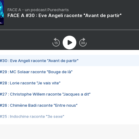
FACE A - un podcast Purecharts
FACE A #30 : Eve Angeli raconte "Avant de partir"
#30 : Eve Angeli raconte "Avant de partir"
#29 : MC Solaar raconte "Bouge de là"
28 : Lorie raconte "Je vais vite"
#27 : Christophe Willem raconte "Jacques a dit"
#26 : Chimène Badi raconte "Entre nous"
#25 : Indochine raconte "3e sexe"
#24 : Zaho raconte "C'est chelou"
#23 : Patrick Bruel raconte "Au café des délices"