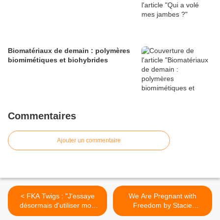
Biomatériaux de demain : polymères
biomimétiques et biohybrides
Commentaires
Ajouter un commentaire
< FKA Twigs : "J'essaye
We Are Pregnant with
désormais d'utiliser mon
Freedom by Stacie
corps
McCormick >