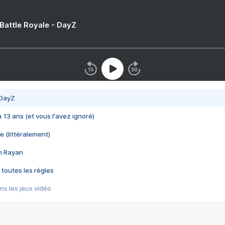
 Battle Royale - DayZ
 DayZ
 a 13 ans (et vous l'avez ignoré)
e (littéralement)
im Rayan
 toutes les règles
s les jeux vidéo
us choquant de Rockstar ? - Le scandale BULLY
e plus moche de Steam