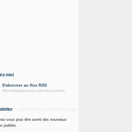
ez-moi
S'abonner au flux RSS
https://leblogducorps.over-blog.com/rss
letter
ez-vous pour être averti des nouveaux
es publiés.