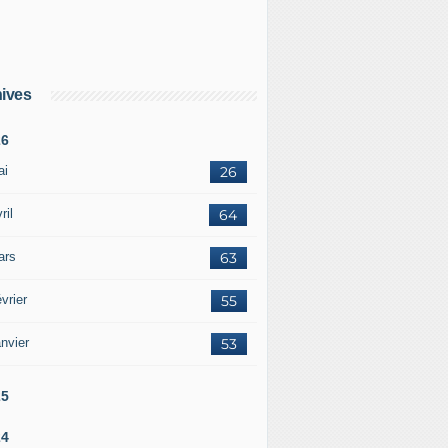
ives
26
ai
26
ril
64
ars
63
vrier
55
nvier
53
25
24