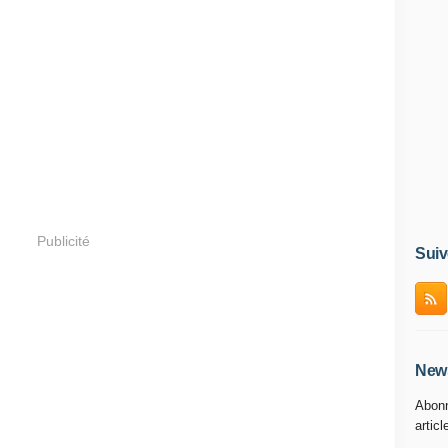
Publicité
Suiv
News
Abonn
articl