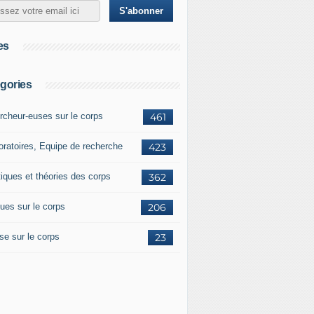
es
gories
rcheur-euses sur le corps
461
oratoires, Equipe de recherche
423
tiques et théories des corps
362
ues sur le corps
206
se sur le corps
23