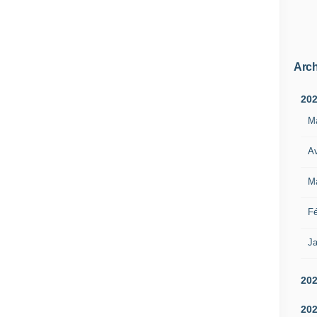
Arch
20
M
Av
M
Fé
Ja
20
20