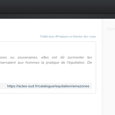
Publié dans
#Pratiques et théories des corps
resses ou souveraines, elles ont dû surmonter les
éservaient aux hommes la pratique de l'équitation. De
https://actes-sud.fr/catalogue/equitation/amazones