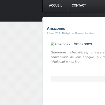
ACCUEIL
CONTACT
Amazones
9 Juin 2024
, Rédigé par Bernard Andrieu
Amazones
Guerrières, chevalières, chasse
conventions de leur époque, qui r
l'Antiquité à nos jou...