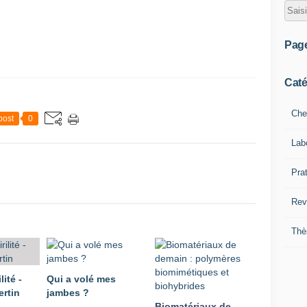
Pag
Caté
Che
post
0
Lab
Pra
Rev
Thè
lité -
Qui a volé mes
rtin
jambes ?
Biomatériaux de