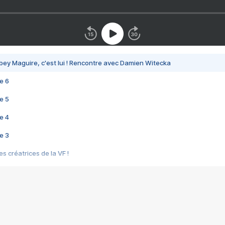
bey Maguire, c'est lui ! Rencontre avec Damien Witecka
e 6
e 5
e 4
e 3
s créatrices de la VF !
e 2
e 1
e Mektoub My Love arrive enfin ! Rencontre avec Shaïn Boumedine et Sal