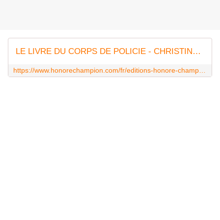
LE LIVRE DU CORPS DE POLICIE - CHRISTINE DE PIZAN
https://www.honorechampion.com/fr/editions-honore-champion/13094-book-08536152-9782745361523.html