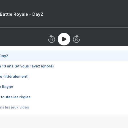
 Battle Royale - DayZ
 DayZ
 a 13 ans (et vous l'avez ignoré)
e (littéralement)
im Rayan
 toutes les règles
s les jeux vidéo
us choquant de Rockstar ? - Le scandale BULLY
e plus moche de Steam