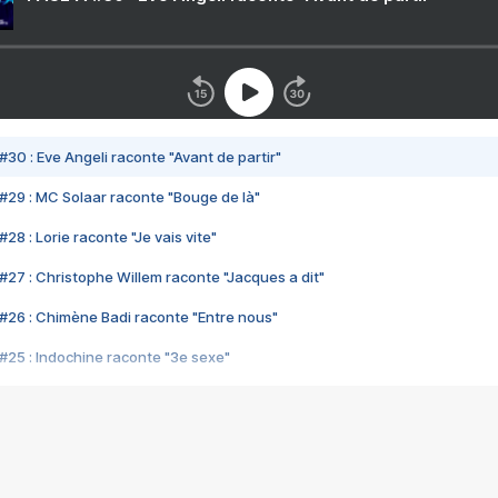
#30 : Eve Angeli raconte "Avant de partir"
#29 : MC Solaar raconte "Bouge de là"
28 : Lorie raconte "Je vais vite"
#27 : Christophe Willem raconte "Jacques a dit"
#26 : Chimène Badi raconte "Entre nous"
#25 : Indochine raconte "3e sexe"
#24 : Zaho raconte "C'est chelou"
#23 : Patrick Bruel raconte "Au café des délices"
#22 : Kyo raconte "Le chemin"