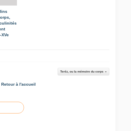
lins
Corps,
culinités
ent
e-XVe
Teréz, ou la mémoire du corps
Retour à l'accueil