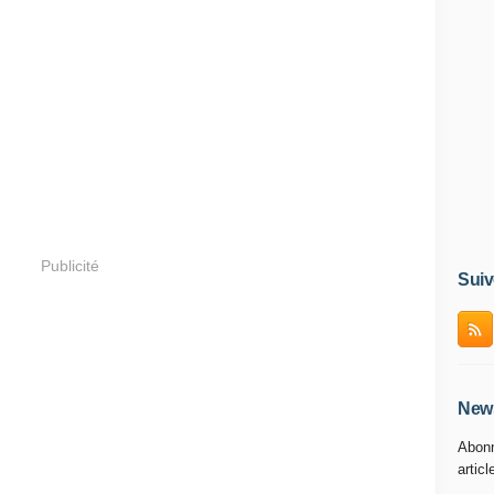
Publicité
Suiv
News
Abonn
articl