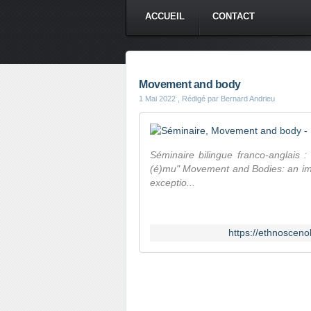
ACCUEIL
CONTACT
Movement and body
1 Mai 2022
, Rédigé par Bernard Andrieu
Séminaire bilingue franco-anglais :
(é)mu" Movement and Bodies: an impr
exceptio...
https://ethnoscen