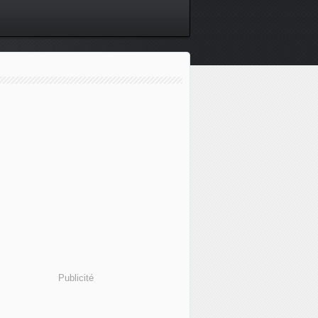
 Movement and body - Ethnoscénologie. Scènes et incarnatio
Publicité