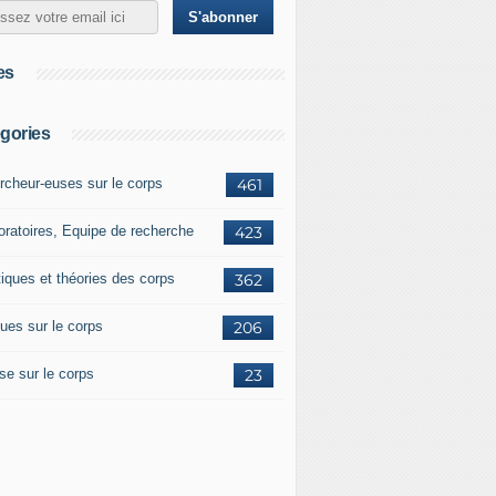
es
gories
rcheur-euses sur le corps
461
oratoires, Equipe de recherche
423
tiques et théories des corps
362
ues sur le corps
206
se sur le corps
23