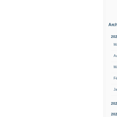
Arch
20
M
Av
M
Fé
Ja
20
20