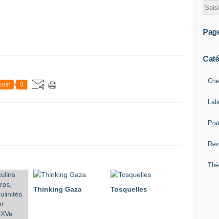
Pag
Caté
Che
post
0
Lab
Pra
Rev
Thè
Thinking Gaza
Tosquelles