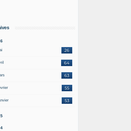
ives
26
ai
26
ril
64
ars
63
vrier
55
nvier
53
25
24