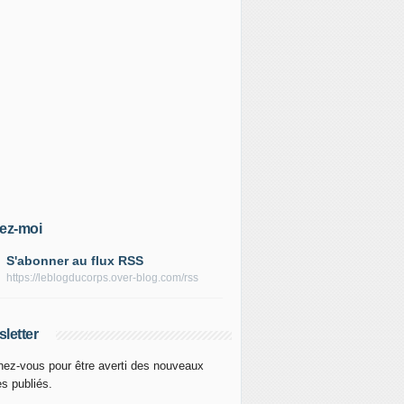
ez-moi
S'abonner au flux RSS
https://leblogducorps.over-blog.com/rss
letter
ez-vous pour être averti des nouveaux
es publiés.