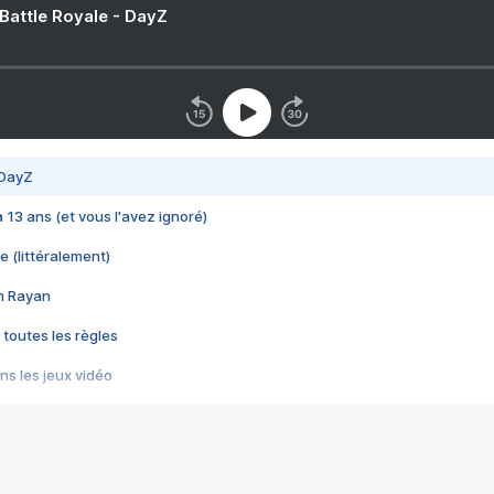
 Battle Royale - DayZ
 DayZ
 a 13 ans (et vous l'avez ignoré)
e (littéralement)
im Rayan
 toutes les règles
s les jeux vidéo
us choquant de Rockstar ? - Le scandale BULLY
e plus moche de Steam