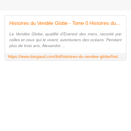
Histoires du Vendée Globe - Tome 0 Histoires du Vendée Globe
Le Vendée Globe, qualifié d'Everest des mers, raconté par
celles et ceux qui le vivent, aventuriers des océans. Pendant
plus de trois ans, Alexandre ...
https://www.dargaud.com/bd/histoires-du-vendee-globe/histoires-du-vendee-globe-tome-0-histoires-du-vendee-globe-bda5331580