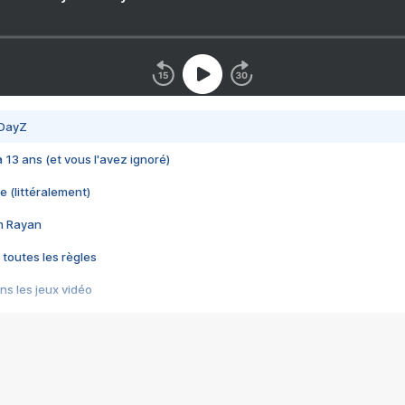
 DayZ
 a 13 ans (et vous l'avez ignoré)
e (littéralement)
im Rayan
 toutes les règles
s les jeux vidéo
us choquant de Rockstar ? - Le scandale BULLY
e plus moche de Steam
du RÊVE tourne au CAUCHEMAR