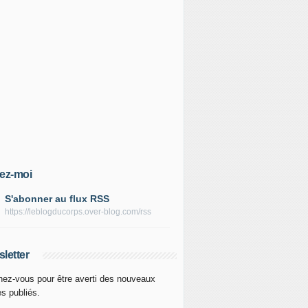
ez-moi
S'abonner au flux RSS
https://leblogducorps.over-blog.com/rss
letter
ez-vous pour être averti des nouveaux
es publiés.