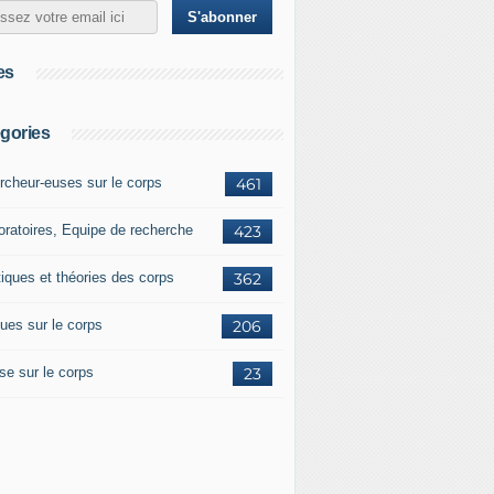
es
gories
rcheur-euses sur le corps
461
oratoires, Equipe de recherche
423
tiques et théories des corps
362
ues sur le corps
206
se sur le corps
23