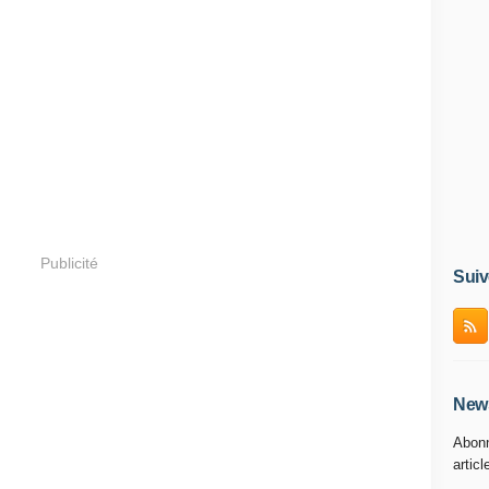
Publicité
Suiv
News
Abonn
articl