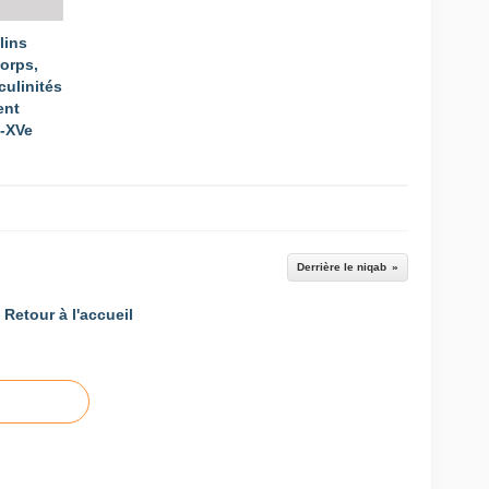
lins
Corps,
culinités
ent
e-XVe
Derrière le niqab
Retour à l'accueil