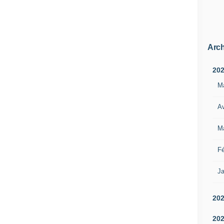
Arch
20
M
Av
M
Fé
Ja
20
20