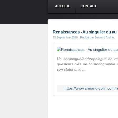
ACCUEIL
CONTACT
Renaissances - Au singulier ou au p
25 Septembre 2020
, Rédigé par Bernard Andrieu
Un sociologue/anthropologue de re
questions clés de l'historiographie
son statut uniqu...
https://www.armand-colin.com/r