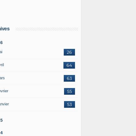
ives
26
ai
26
ril
64
ars
63
vrier
55
nvier
53
25
24