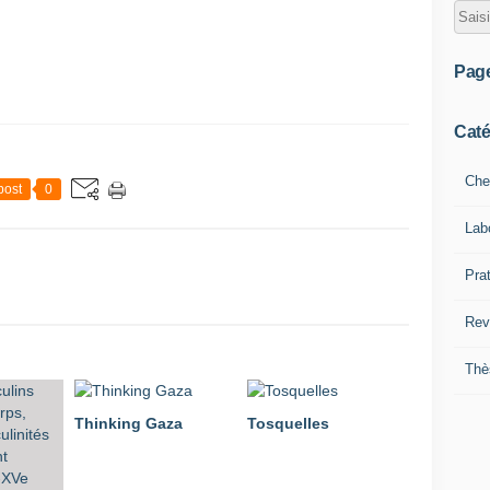
Pag
Caté
Che
post
0
Lab
Pra
Rev
Thè
Thinking Gaza
Tosquelles