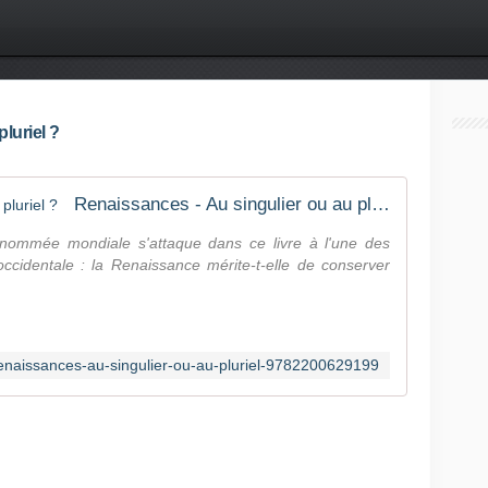
luriel ?
Renaissances - Au singulier ou au pluriel ?
nommée mondiale s'attaque dans ce livre à l'une des
 occidentale : la Renaissance mérite-t-elle de conserver
enaissances-au-singulier-ou-au-pluriel-9782200629199