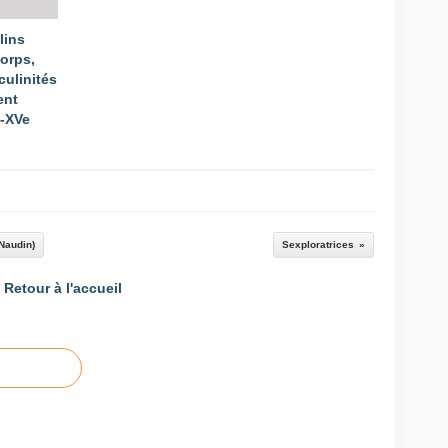
lins
Corps,
culinités
ent
e-XVe
Naudin)
Sexploratrices
Retour à l'accueil