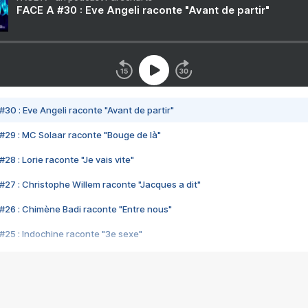
FACE A #30 : Eve Angeli raconte "Avant de partir"
#30 : Eve Angeli raconte "Avant de partir"
#29 : MC Solaar raconte "Bouge de là"
28 : Lorie raconte "Je vais vite"
#27 : Christophe Willem raconte "Jacques a dit"
#26 : Chimène Badi raconte "Entre nous"
#25 : Indochine raconte "3e sexe"
#24 : Zaho raconte "C'est chelou"
#23 : Patrick Bruel raconte "Au café des délices"