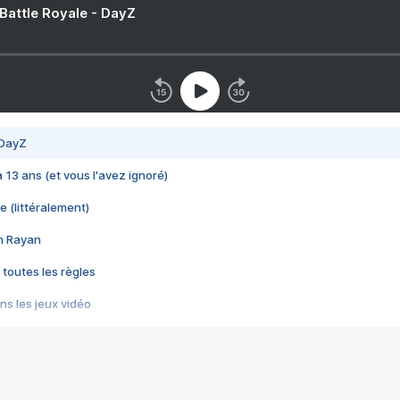
 Battle Royale - DayZ
 DayZ
 a 13 ans (et vous l'avez ignoré)
e (littéralement)
im Rayan
 toutes les règles
s les jeux vidéo
us choquant de Rockstar ? - Le scandale BULLY
e plus moche de Steam