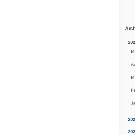
Arch
20
M
Av
M
Fé
Ja
20
20