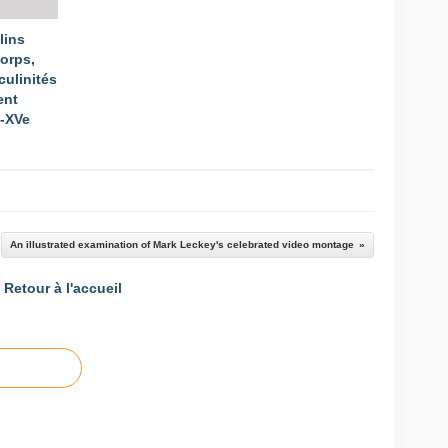
lins
Corps,
culinités
ent
e-XVe
An illustrated examination of Mark Leckey's celebrated video montage
Retour à l'accueil