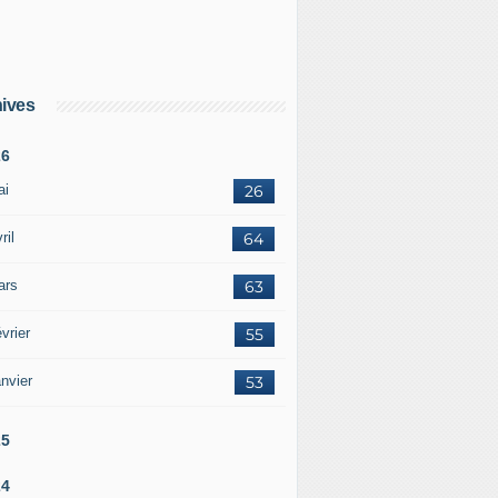
ives
26
ai
26
ril
64
ars
63
vrier
55
nvier
53
25
24