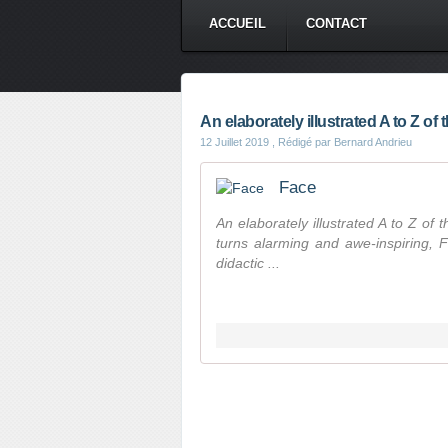
ACCUEIL
CONTACT
An elaborately illustrated A to Z of t
12 Juillet 2019
, Rédigé par Bernard Andrieu
Face
An elaborately illustrated A to Z of
turns alarming and awe-inspiring, F
didactic ...