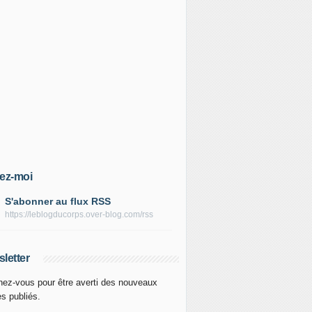
ez-moi
S'abonner au flux RSS
https://leblogducorps.over-blog.com/rss
letter
ez-vous pour être averti des nouveaux
es publiés.