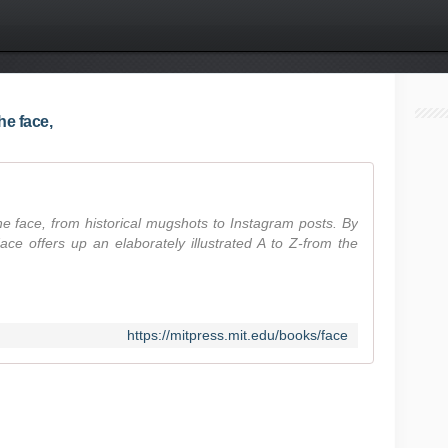
he face,
 the face, from historical mugshots to Instagram posts. By
ace offers up an elaborately illustrated A to Z-from the
https://mitpress.mit.edu/books/face