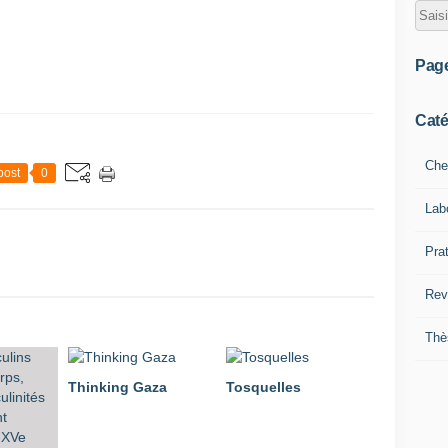
Pag
Caté
Che
post
0
Lab
Pra
Rev
Thè
Thinking Gaza
Tosquelles