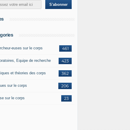
es
gories
rcheur-euses sur le corps
461
oratoires, Equipe de recherche
423
tiques et théories des corps
362
ues sur le corps
206
se sur le corps
23