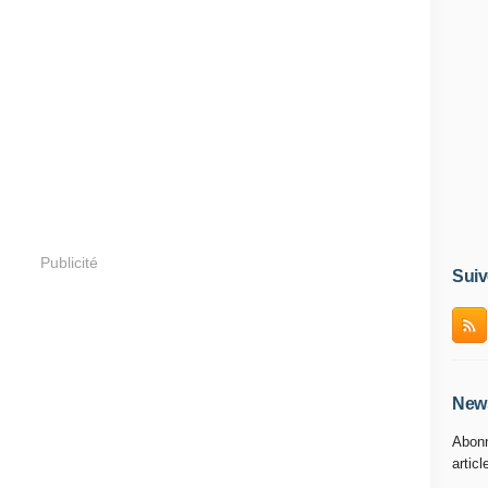
Publicité
Suiv
News
Abonn
articl