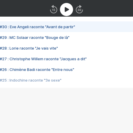
#30 : Eve Angeli raconte "Avant de partir"
#29 : MC Solaar raconte "Bouge de là"
28 : Lorie raconte "Je vais vite"
#27 : Christophe Willem raconte "Jacques a dit"
#26 : Chimène Badi raconte "Entre nous"
#25 : Indochine raconte "3e sexe"
#24 : Zaho raconte "C'est chelou"
#23 : Patrick Bruel raconte "Au café des délices"
#22 : Kyo raconte "Le chemin"
#21 : Nolwenn Leroy raconte "Cassé"