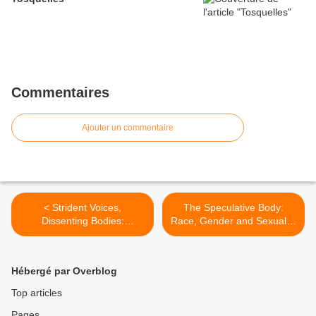
Commentaires
Ajouter un commentaire
< Strident Voices,
The Speculative Body:
Dissenting Bodies:
Race, Gender and Sexuality
Subaltern Women's
in the Televisual
Narratives
Imagination >
Hébergé par Overblog
Top articles
Pages