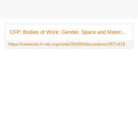
CFP: Bodies of Work: Gender, Space and Materiality in German Studies (Nashville, Tennessee. March 15-16, 2019) | H-German | H-Net
https://networks.h-net.org/node/35008/discussions/2871418/cfp-bodies-work-gender-space-and-materiality-german-studies