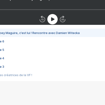
bey Maguire, c'est lui ! Rencontre avec Damien Witecka
e 6
e 5
e 4
e 3
s créatrices de la VF !
e 2
e 1
e Mektoub My Love arrive enfin ! Rencontre avec Shaïn Boumedine et Sal