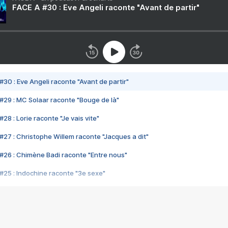
FACE A #30 : Eve Angeli raconte "Avant de partir"
#30 : Eve Angeli raconte "Avant de partir"
#29 : MC Solaar raconte "Bouge de là"
28 : Lorie raconte "Je vais vite"
#27 : Christophe Willem raconte "Jacques a dit"
#26 : Chimène Badi raconte "Entre nous"
#25 : Indochine raconte "3e sexe"
#24 : Zaho raconte "C'est chelou"
#23 : Patrick Bruel raconte "Au café des délices"