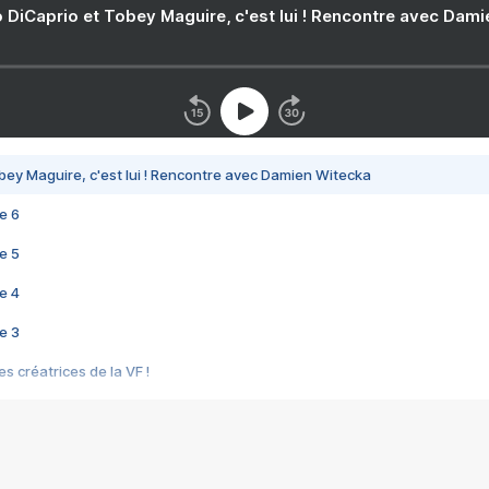
 DiCaprio et Tobey Maguire, c'est lui ! Rencontre avec Dam
bey Maguire, c'est lui ! Rencontre avec Damien Witecka
e 6
e 5
e 4
e 3
s créatrices de la VF !
e 2
e 1