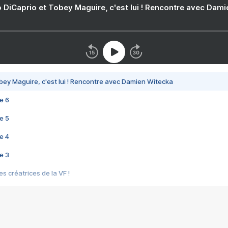
 DiCaprio et Tobey Maguire, c'est lui ! Rencontre avec Dam
bey Maguire, c'est lui ! Rencontre avec Damien Witecka
e 6
e 5
e 4
e 3
s créatrices de la VF !
e 2
e 1