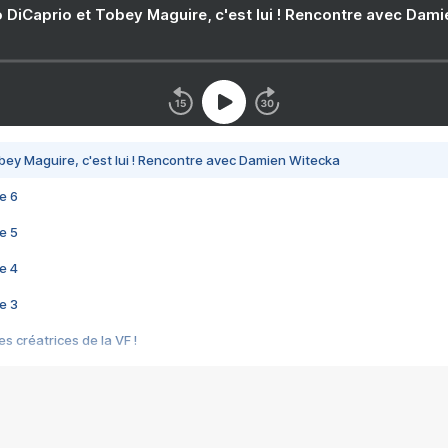
 DiCaprio et Tobey Maguire, c'est lui ! Rencontre avec Dam
bey Maguire, c'est lui ! Rencontre avec Damien Witecka
e 6
e 5
e 4
e 3
s créatrices de la VF !
e 2
e 1