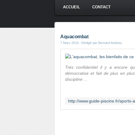
ACCUEIL
CONTACT
Aquacombat
7 Mars 2016
, Rédigé par Bernard Andrieu
Très confidentiel il y a encore q
démocratise et fait de plus en plu
discipline ...