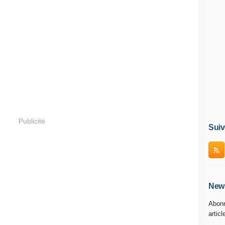
Publicité
Suiv
News
Abonn
articl