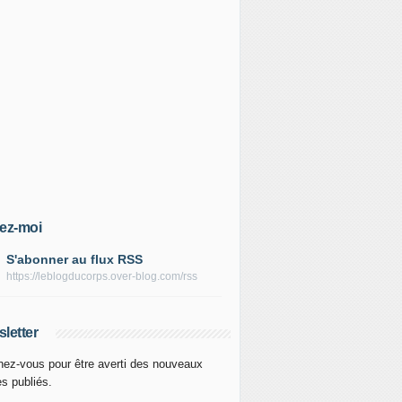
ez-moi
S'abonner au flux RSS
https://leblogducorps.over-blog.com/rss
letter
ez-vous pour être averti des nouveaux
es publiés.