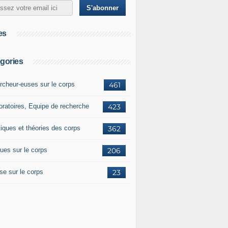
es
gories
rcheur-euses sur le corps
461
oratoires, Equipe de recherche
423
tiques et théories des corps
362
ues sur le corps
206
se sur le corps
23