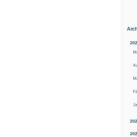
Arch
20
M
Av
M
Fé
Ja
20
20