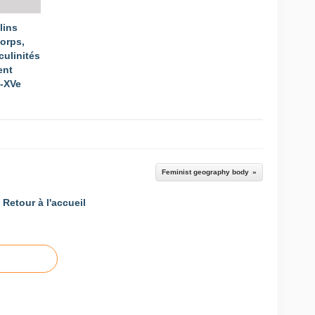
lins
Corps,
culinités
ent
e-XVe
Feminist geography body
Retour à l'accueil