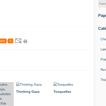
Pag
Caté
Che
post
0
Lab
Pra
Rev
Thè
Thinking Gaza
Tosquelles