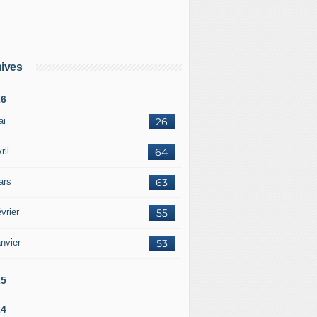
ives
26
ai
26
ril
64
ars
63
vrier
55
nvier
53
25
24