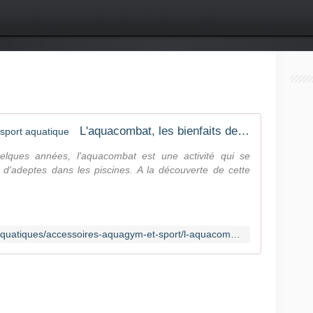
L'aquacombat, les bienfaits de ce sport aquatique
uelques années, l'aquacombat est une activité qui se
s d'adeptes dans les piscines. A la découverte de cette
http://www.guide-piscine.fr/sports-aquatiques/accessoires-aquagym-et-sport/l-aquacombat-1858_A