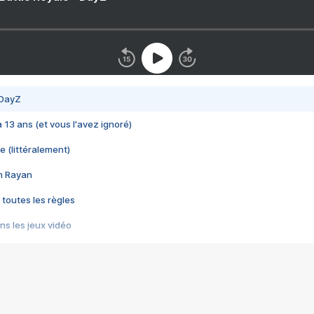
 DayZ
 a 13 ans (et vous l'avez ignoré)
e (littéralement)
im Rayan
 toutes les règles
s les jeux vidéo
us choquant de Rockstar ? - Le scandale BULLY
e plus moche de Steam
du RÊVE tourne au CAUCHEMAR