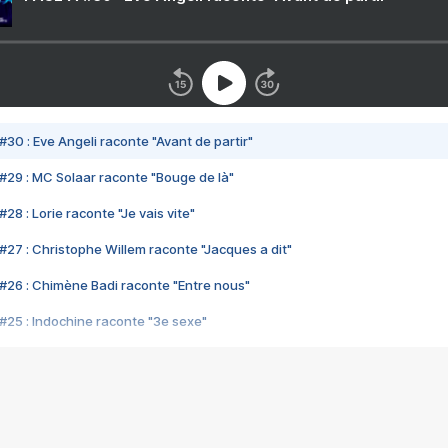
#30 : Eve Angeli raconte "Avant de partir"
#29 : MC Solaar raconte "Bouge de là"
28 : Lorie raconte "Je vais vite"
#27 : Christophe Willem raconte "Jacques a dit"
#26 : Chimène Badi raconte "Entre nous"
#25 : Indochine raconte "3e sexe"
#24 : Zaho raconte "C'est chelou"
#23 : Patrick Bruel raconte "Au café des délices"
#22 : Kyo raconte "Le chemin"