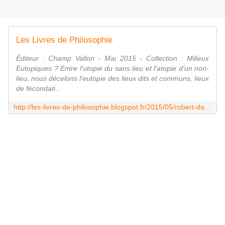
Les Livres de Philosophie
Éditeur : Champ Vallon - Mai 2015 - Collection : Milieux
Eutopiques ? Entre l'utopie du sans lieu et l'atopie d'un non-
lieu, nous décelons l'eutopie des lieux dits et communs, lieux
de fécondati...
http://les-livres-de-philosophie.blogspot.fr/2015/05/robert-damien-eutopiques-exercices-de.html