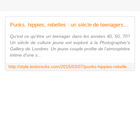
Punks, hippies, rebelles : un siècle de teenagers en photos
Qu'est ce qu'être un teenager dans les années 40, 50, 70?
Un siècle de culture jeune est exploré à la Photographer's
Gallery de Londres. Un jeune couple profite de l'atmosphère
intime d'une s...
http://style.lesinrocks.com/2015/03/07/punks-hippies-rebelles-un-siecle-de-teenagers-en-photos/