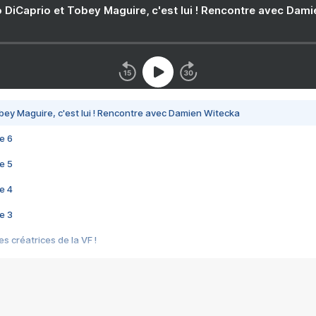
 DiCaprio et Tobey Maguire, c'est lui ! Rencontre avec Dam
bey Maguire, c'est lui ! Rencontre avec Damien Witecka
e 6
e 5
e 4
e 3
s créatrices de la VF !
e 2
e 1