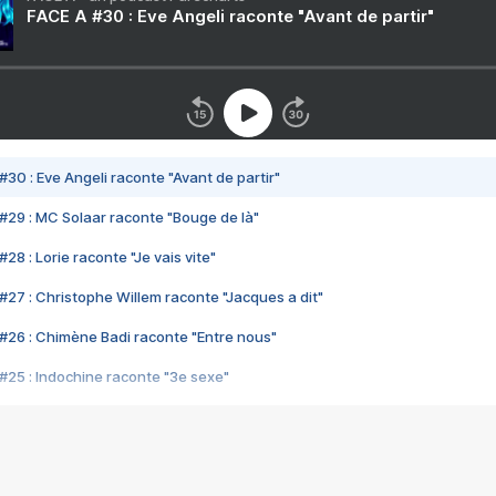
FACE A #30 : Eve Angeli raconte "Avant de partir"
#30 : Eve Angeli raconte "Avant de partir"
#29 : MC Solaar raconte "Bouge de là"
28 : Lorie raconte "Je vais vite"
#27 : Christophe Willem raconte "Jacques a dit"
#26 : Chimène Badi raconte "Entre nous"
#25 : Indochine raconte "3e sexe"
#24 : Zaho raconte "C'est chelou"
#23 : Patrick Bruel raconte "Au café des délices"