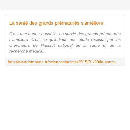
La santé des grands prématurés s'améliore
C'est une bonne nouvelle. La survie des grands prématurés
s'améliore. C'est ce qu'indique une étude réalisée par les
chercheurs de l'Institut national de la santé et de la
recherche médical...
http://www.lemonde.fr/sciences/article/2015/01/29/la-sante-des-grands-prematures-s-ameliore_4566094_1650684.html