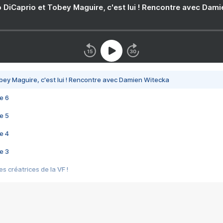
 DiCaprio et Tobey Maguire, c'est lui ! Rencontre avec Dam
bey Maguire, c'est lui ! Rencontre avec Damien Witecka
e 6
e 5
e 4
e 3
s créatrices de la VF !
e 2
e 1