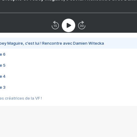
bey Maguire, c'est lui ! Rencontre avec Damien Witecka
e 6
e 5
e 4
e 3
s créatrices de la VF !
e 2
e 1
e Mektoub My Love arrive enfin ! Rencontre avec Shaïn Boumedine et Sal